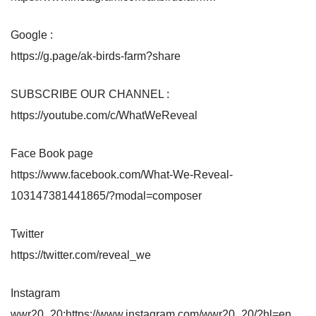
Google :
https://g.page/ak-birds-farm?share
SUBSCRIBE OUR CHANNEL :
https://youtube.com/c/WhatWeReveal
Face Book page
https://www.facebook.com/What-We-Reveal-
103147381441865/?modal=composer
Twitter
https://twitter.com/reveal_we
Instagram
wwr20_20:https://www.instagram.com/wwr20_20/?hl=en