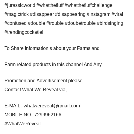
#jurassicworld #whatthefluff #whatthefluffchallenge
#magictrick #disappear #disappearing #instagram #viral
#confused #double #trouble #doubetrouble #birdsinging
#trendingcockatiel
To Share Information’s about your Farms and
Farm related products in this channel And Any
Promotion and Advertisement please
Contact What We Reveal via,
E-MAIL : whatwereveal@gmail.com
MOBILE NO : 7299962166
#WhatWeReveal