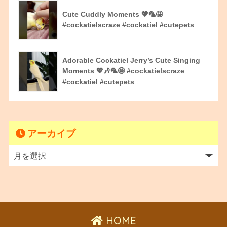
Cute Cuddly Moments 💖🦜🤩
#cockatielscraze #cockatiel #cutepets
Adorable Cockatiel Jerry’s Cute Singing
Moments 💖🎶🦜🤩 #cockatielscraze
#cockatiel #cutepets
アーカイブ
HOME