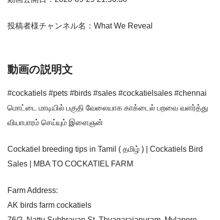
投稿者様チャンネル名：What We Reveal
動画の説明文
#cockatiels #pets #birds #sales #cockatielsales #chennai
மொட்டை மாடியில் பகுதி வேலையாக காக்டைல் பறவை வளர்த்து
வியாபாரம் செய்யும் இளைஞன்
Cockatiel breeding tips in Tamil ( தமிழ் ) | Cockatiels Bird
Sales | MBA TO COCKATIEL FARM
Farm Address:
AK birds farm cockatiels
76/2, Nattu Subbrayan St, Thyagarajapuram, Mylapore,