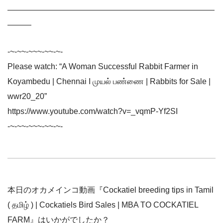
——————————————————————————
———
-~-~~-~~~-~~-~-
Please watch: “A Woman Successful Rabbit Farmer in
Koyambedu | Chennai I முயல் பண்ணை | Rabbits for Sale |
wwr20_20”
https://www.youtube.com/watch?v=_vqmP-Yf2SI
-~-~~-~~~-~~-~-
本日のオカメインコ動画『Cockatiel breeding tips in Tamil
( தமிழ் ) | Cockatiels Bird Sales | MBA TO COCKATIEL
FARM』はいかがでしたか？