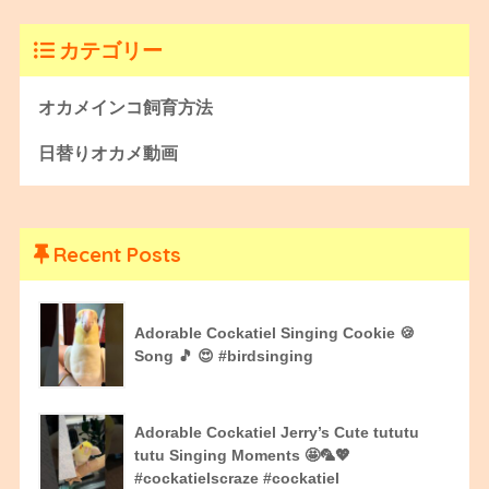
カテゴリー
オカメインコ飼育方法
日替りオカメ動画
Recent Posts
Adorable Cockatiel Singing Cookie 🍪
Song 🎵 😍 #birdsinging
Adorable Cockatiel Jerry’s Cute tututu
tutu Singing Moments 🤩🦜💖
#cockatielscraze #cockatiel