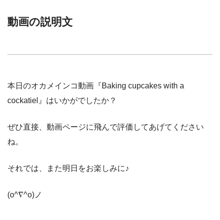
動画の説明文
本日のオカメインコ動画『Baking cupcakes with a
cockatiel』はいかがでしたか？
ぜひ直接、動画ページに飛んで評価してあげてください
ね。
それでは、また明日をお楽しみに♪
(o^∇^o)ノ