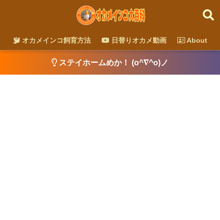
オカメインコ飼育方法
日替りオカメ動画
About
ステイホームめか！ (o^∇^o)ノ