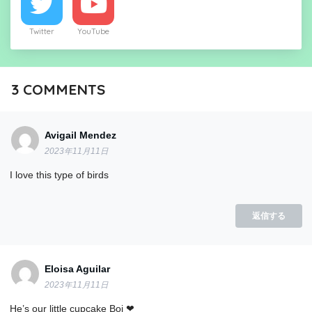
Twitter
YouTube
3
COMMENTS
Avigail Mendez
2023年11月11日
I love this type of birds
返信する
Eloisa Aguilar
2023年11月11日
He’s our little cupcake Boi ❤