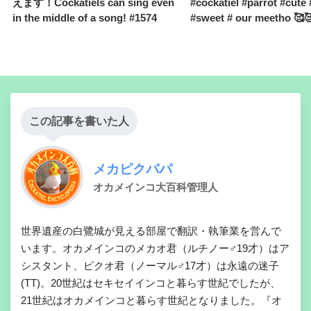
えます！Cockatiels can sing even
#cockatiel #parrot #cute
in the middle of a song! #1574
#sweet # our meetho 🥰
この記事を書いた人
メカピクパパ
オカメインコ大百科管理人
世界遺産の白鷺城が見える部屋で翻訳・執筆業を営んで
います。オカメインコのメカオ君（ルチノー♂19才）はア
シスタント、ピクオ君（ノーマル♂17才）は永遠の迷子
(TT)。20世紀はセキセイインコと暮らす世紀でしたが、
21世紀はオカメインコと暮らす世紀となりました。『オ