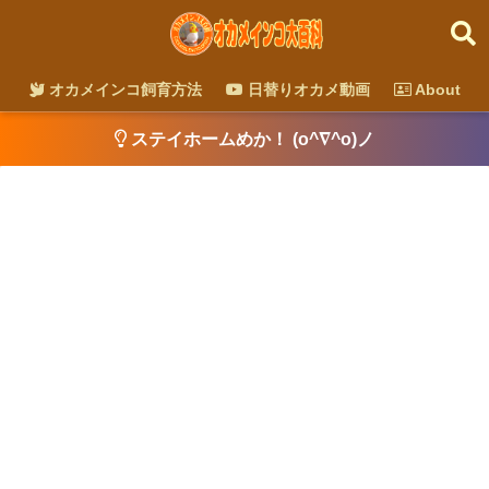
オカメインコ飼育方法
日替りオカメ動画
About
ステイホームめか！ (o^∇^o)ノ