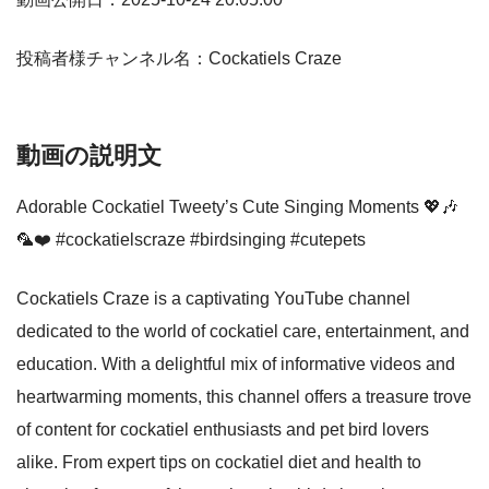
投稿者様チャンネル名：Cockatiels Craze
動画の説明文
Adorable Cockatiel Tweety’s Cute Singing Moments 💖🎶
🦜❤️ #cockatielscraze #birdsinging #cutepets
Cockatiels Craze is a captivating YouTube channel
dedicated to the world of cockatiel care, entertainment, and
education. With a delightful mix of informative videos and
heartwarming moments, this channel offers a treasure trove
of content for cockatiel enthusiasts and pet bird lovers
alike. From expert tips on cockatiel diet and health to