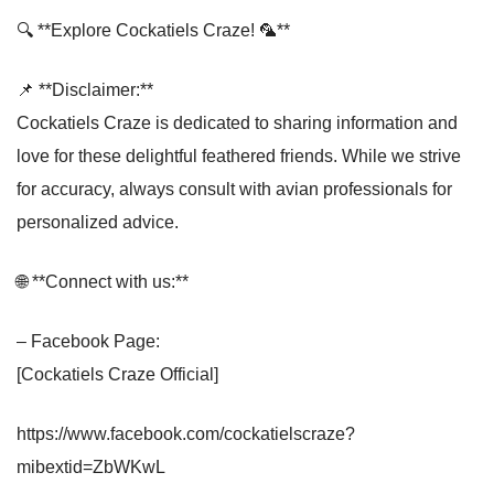
🔍 **Explore Cockatiels Craze! 🦜**
📌 **Disclaimer:**
Cockatiels Craze is dedicated to sharing information and
love for these delightful feathered friends. While we strive
for accuracy, always consult with avian professionals for
personalized advice.
🌐 **Connect with us:**
– Facebook Page:
[Cockatiels Craze Official]
https://www.facebook.com/cockatielscraze?
mibextid=ZbWKwL