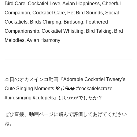
Bird Care, Cockatiel Love, Avian Happiness, Cheerful
Companion, Cockatiel Care, Pet Bird Sounds, Social
Cockatiels, Birds Chirping, Birdsong, Feathered
Companionship, Cockatiel Whistling, Bird Talking, Bird
Melodies, Avian Harmony
本日のオカメインコ動画『Adorable Cockatiel Tweety’s
Cute Singing Moments 💖🎶🦜❤️ #cockatielscraze
#birdsinging #cutepets』はいかがでしたか？
ぜひ直接、動画ページに飛んで評価してあげてください
ね。