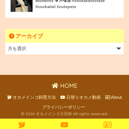
Moments 💖🎶🦜🤩 #cockatielscraze
#cockatiel #cutepets
アーカイブ
HOME
オカメインコ飼育方法
日替りオカメ動画
About
プライバシーポリシー
© 2026 オカメインコ大百科 All rights reserved.