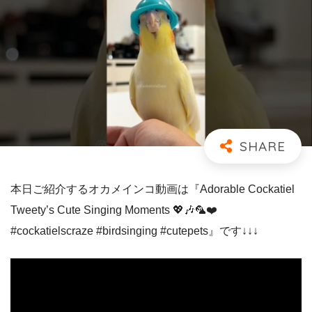
本日ご紹介するオカメインコ動画は『Adorable Cockatiel
Tweety’s Cute Singing Moments 💖🎶🦜❤️
#cockatielscraze #birdsinging #cutepets』です↓↓↓