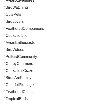
#AvianAdventures
#BirdWatching
#CutePets
#BirdLovers
#FeatheredCompanions
#CockatielLife
#AvianEnthusiasts
#BirdVideos
#PetBirdCommunity
#ChirpyCharmers
#CockatielsCraze
#BirdsAreFamily
#ColorfulPlumage
#FeatheredCuties
#TropicalBirds