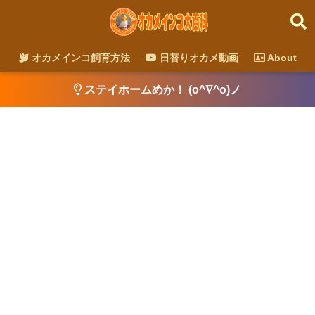
オカメインコ飼育方法
日替りオカメ動画
About
ステイホームめか！ (o^∇^o)ノ