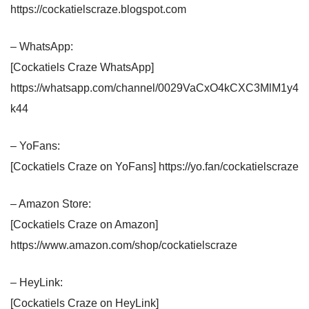
https://cockatielscraze.blogspot.com
– WhatsApp:
[Cockatiels Craze WhatsApp]
https://whatsapp.com/channel/0029VaCxO4kCXC3MlM1y4
k44
– YoFans:
[Cockatiels Craze on YoFans] https://yo.fan/cockatielscraze
– Amazon Store:
[Cockatiels Craze on Amazon]
https://www.amazon.com/shop/cockatielscraze
– HeyLink:
[Cockatiels Craze on HeyLink]