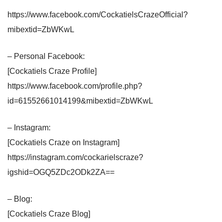
https://www.facebook.com/CockatielsCrazeOfficial?
mibextid=ZbWKwL
– Personal Facebook:
[Cockatiels Craze Profile]
https://www.facebook.com/profile.php?
id=61552661014199&mibextid=ZbWKwL
– Instagram:
[Cockatiels Craze on Instagram]
https://instagram.com/cockarielscraze?
igshid=OGQ5ZDc2ODk2ZA==
– Blog:
[Cockatiels Craze Blog]