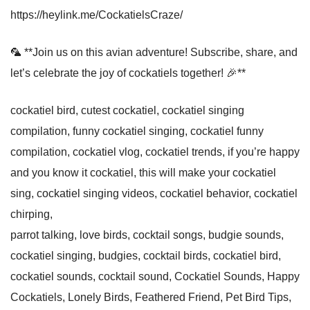
https://heylink.me/CockatielsCraze/
🦜 **Join us on this avian adventure! Subscribe, share, and
let’s celebrate the joy of cockatiels together! 🎉**
cockatiel bird, cutest cockatiel, cockatiel singing
compilation, funny cockatiel singing, cockatiel funny
compilation, cockatiel vlog, cockatiel trends, if you’re happy
and you know it cockatiel, this will make your cockatiel
sing, cockatiel singing videos, cockatiel behavior, cockatiel
chirping,
parrot talking, love birds, cocktail songs, budgie sounds,
cockatiel singing, budgies, cocktail birds, cockatiel bird,
cockatiel sounds, cocktail sound, Cockatiel Sounds, Happy
Cockatiels, Lonely Birds, Feathered Friend, Pet Bird Tips,