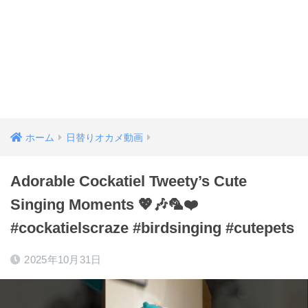
ホーム
日替りオカメ動画
Adorable Cockatiel Tweety’s Cute
Singing Moments 💖🎶🦜❤️
#cockatielscraze #birdsinging #cutepets
2025年10月31日