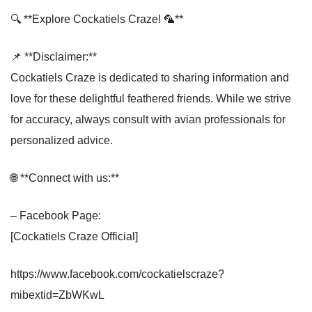
🔍 **Explore Cockatiels Craze! 🦜**
📌 **Disclaimer:**
Cockatiels Craze is dedicated to sharing information and
love for these delightful feathered friends. While we strive
for accuracy, always consult with avian professionals for
personalized advice.
🌐 **Connect with us:**
– Facebook Page:
[Cockatiels Craze Official]
https://www.facebook.com/cockatielscraze?
mibextid=ZbWKwL