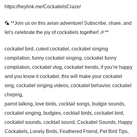
https://heylink.me/CockatielsCraze/
🦜 **Join us on this avian adventure! Subscribe, share, and
let’s celebrate the joy of cockatiels together! 🎉**
cockatiel bird, cutest cockatiel, cockatiel singing
compilation, funny cockatiel singing, cockatiel funny
compilation, cockatiel vlog, cockatiel trends, if you’re happy
and you know it cockatiel, this will make your cockatiel
sing, cockatiel singing videos, cockatiel behavior, cockatiel
chirping,
parrot talking, love birds, cocktail songs, budgie sounds,
cockatiel singing, budgies, cocktail birds, cockatiel bird,
cockatiel sounds, cocktail sound, Cockatiel Sounds, Happy
Cockatiels, Lonely Birds, Feathered Friend, Pet Bird Tips,