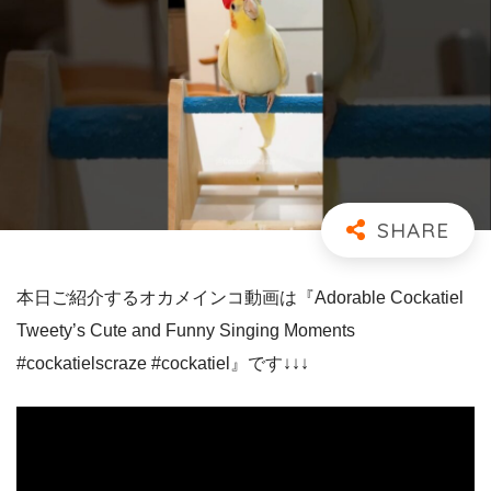
本日ご紹介するオカメインコ動画は『Adorable Cockatiel
Tweety’s Cute and Funny Singing Moments
#cockatielscraze #cockatiel』です↓↓↓