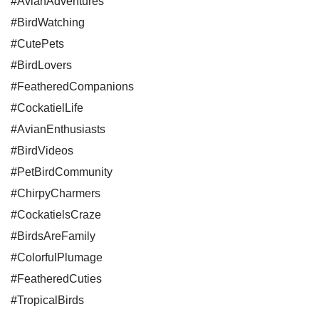
#AvianAdventures
#BirdWatching
#CutePets
#BirdLovers
#FeatheredCompanions
#CockatielLife
#AvianEnthusiasts
#BirdVideos
#PetBirdCommunity
#ChirpyCharmers
#CockatielsCraze
#BirdsAreFamily
#ColorfulPlumage
#FeatheredCuties
#TropicalBirds