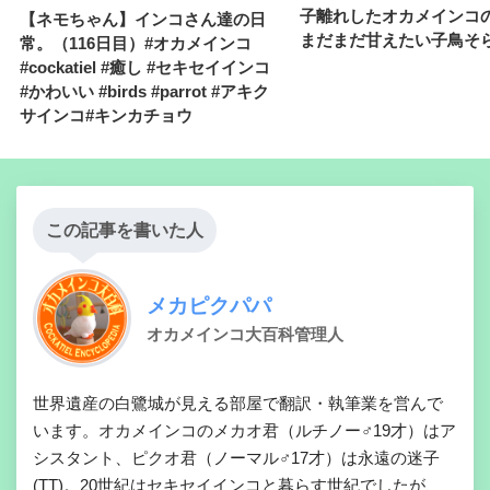
子離れしたオカメインコ
【ネモちゃん】インコさん達の日
まだまだ甘えたい子鳥そ
常。（116日目）#オカメインコ
#cockatiel #癒し #セキセイインコ
#かわいい #birds #parrot #アキク
サインコ#キンカチョウ
この記事を書いた人
メカピクパパ
オカメインコ大百科管理人
世界遺産の白鷺城が見える部屋で翻訳・執筆業を営んで
います。オカメインコのメカオ君（ルチノー♂19才）はア
シスタント、ピクオ君（ノーマル♂17才）は永遠の迷子
(TT)。20世紀はセキセイインコと暮らす世紀でしたが、