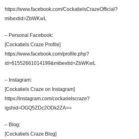
https://www.facebook.com/CockatielsCrazeOfficial?
mibextid=ZbWKwL
– Personal Facebook:
[Cockatiels Craze Profile]
https://www.facebook.com/profile.php?
id=61552661014199&mibextid=ZbWKwL
– Instagram:
[Cockatiels Craze on Instagram]
https://instagram.com/cockarielscraze?
igshid=OGQ5ZDc2ODk2ZA==
– Blog:
[Cockatiels Craze Blog]