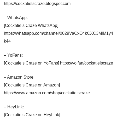
https://cockatielscraze.blogspot.com
– WhatsApp:
[Cockatiels Craze WhatsApp]
https://whatsapp.com/channel/0029VaCxO4kCXC3MlM1y4
k44
– YoFans:
[Cockatiels Craze on YoFans] https://yo.fan/cockatielscraze
– Amazon Store:
[Cockatiels Craze on Amazon]
https://www.amazon.com/shop/cockatielscraze
– HeyLink:
[Cockatiels Craze on HeyLink]