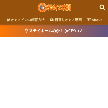
オカメインコ飼育方法
日替りオカメ動画
About
ステイホームめか！ (o^∇^o)ノ