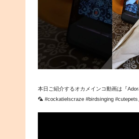
本日ご紹介するオカメインコ動画は『Adorable Cockat
🦜 #cockatielscraze #birdsinging #cutep