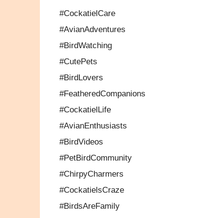
#CockatielCare
#AvianAdventures
#BirdWatching
#CutePets
#BirdLovers
#FeatheredCompanions
#CockatielLife
#AvianEnthusiasts
#BirdVideos
#PetBirdCommunity
#ChirpyCharmers
#CockatielsCraze
#BirdsAreFamily