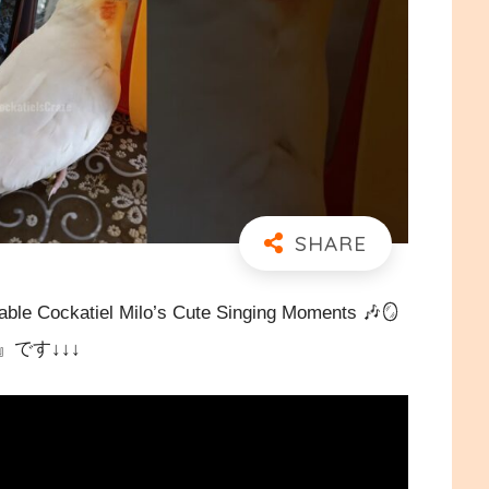
iel Milo’s Cute Singing Moments 🎶🪞
ets』です↓↓↓