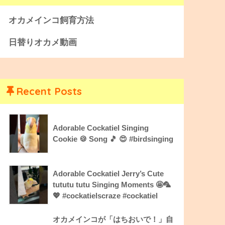
オカメインコ飼育方法
日替りオカメ動画
Recent Posts
Adorable Cockatiel Singing
Cookie 🍪 Song 🎵 😍 #birdsinging
Adorable Cockatiel Jerry’s Cute
tututu tutu Singing Moments 🤩🦜
💖 #cockatielscraze #cockatiel
オカメインコが「はちおいで！」自