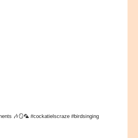
）
ments 🎶🪞🦜 #cockatielscraze #birdsinging