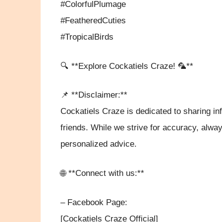
#ColorfulPlumage
#FeatheredCuties
#TropicalBirds
🔍 **Explore Cockatiels Craze! 🦜**
📌 **Disclaimer:**
Cockatiels Craze is dedicated to sharing inf
friends. While we strive for accuracy, alway
personalized advice.
🌐 **Connect with us:**
– Facebook Page:
[Cockatiels Craze Official]