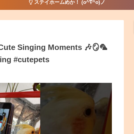
ステイホームめか！ (o^∇^o)ノ
 Cute Singing Moments 🎶🪞🦜
ging #cutepets