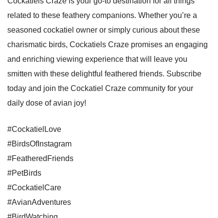
Cockatiels Craze is your go-to destination for all things
related to these feathery companions. Whether you’re a
seasoned cockatiel owner or simply curious about these
charismatic birds, Cockatiels Craze promises an engaging
and enriching viewing experience that will leave you
smitten with these delightful feathered friends. Subscribe
today and join the Cockatiel Craze community for your
daily dose of avian joy!
#CockatielLove
#BirdsOfInstagram
#FeatheredFriends
#PetBirds
#CockatielCare
#AvianAdventures
#BirdWatching