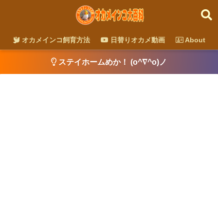
オカメインコ飼育方法
日替りオカメ動画
About
ステイホームめか！ (o^∇^o)ノ