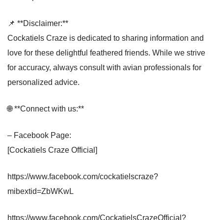
📌 **Disclaimer:**
Cockatiels Craze is dedicated to sharing information and
love for these delightful feathered friends. While we strive
for accuracy, always consult with avian professionals for
personalized advice.
🌐 **Connect with us:**
– Facebook Page:
[Cockatiels Craze Official]
https://www.facebook.com/cockatielscraze?
mibextid=ZbWKwL
https://www.facebook.com/CockatielsCrazeOfficial?