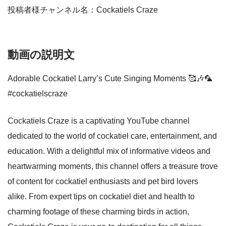
投稿者様チャンネル名：Cockatiels Craze
動画の説明文
Adorable Cockatiel Larry’s Cute Singing Moments 🥰🎶🦜
#cockatielscraze
Cockatiels Craze is a captivating YouTube channel
dedicated to the world of cockatiel care, entertainment, and
education. With a delightful mix of informative videos and
heartwarming moments, this channel offers a treasure trove
of content for cockatiel enthusiasts and pet bird lovers
alike. From expert tips on cockatiel diet and health to
charming footage of these charming birds in action,