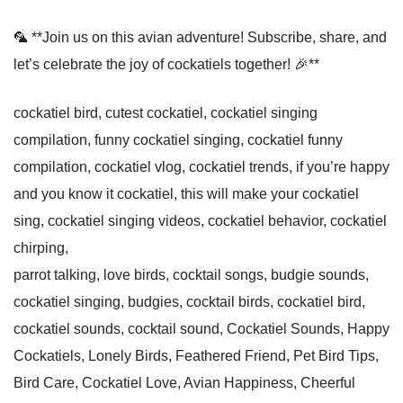
🦜 **Join us on this avian adventure! Subscribe, share, and
let’s celebrate the joy of cockatiels together! 🎉**
cockatiel bird, cutest cockatiel, cockatiel singing
compilation, funny cockatiel singing, cockatiel funny
compilation, cockatiel vlog, cockatiel trends, if you’re happy
and you know it cockatiel, this will make your cockatiel
sing, cockatiel singing videos, cockatiel behavior, cockatiel
chirping,
parrot talking, love birds, cocktail songs, budgie sounds,
cockatiel singing, budgies, cocktail birds, cockatiel bird,
cockatiel sounds, cocktail sound, Cockatiel Sounds, Happy
Cockatiels, Lonely Birds, Feathered Friend, Pet Bird Tips,
Bird Care, Cockatiel Love, Avian Happiness, Cheerful