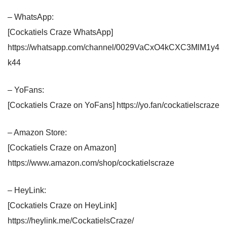
– WhatsApp:
[Cockatiels Craze WhatsApp]
https://whatsapp.com/channel/0029VaCxO4kCXC3MlM1y4
k44
– YoFans:
[Cockatiels Craze on YoFans] https://yo.fan/cockatielscraze
– Amazon Store:
[Cockatiels Craze on Amazon]
https://www.amazon.com/shop/cockatielscraze
– HeyLink:
[Cockatiels Craze on HeyLink]
https://heylink.me/CockatielsCraze/