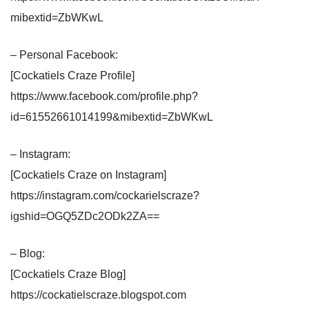
mibextid=ZbWKwL
– Personal Facebook:
[Cockatiels Craze Profile]
https://www.facebook.com/profile.php?
id=61552661014199&mibextid=ZbWKwL
– Instagram:
[Cockatiels Craze on Instagram]
https://instagram.com/cockarielscraze?
igshid=OGQ5ZDc2ODk2ZA==
– Blog:
[Cockatiels Craze Blog]
https://cockatielscraze.blogspot.com