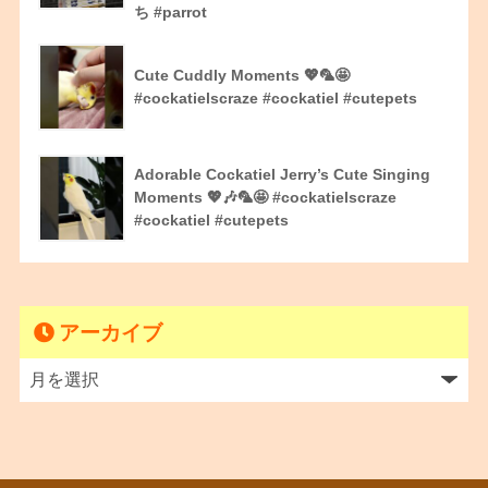
ち #parrot
Cute Cuddly Moments 💖🦜🤩
#cockatielscraze #cockatiel #cutepets
Adorable Cockatiel Jerry’s Cute Singing
Moments 💖🎶🦜🤩 #cockatielscraze
#cockatiel #cutepets
アーカイブ