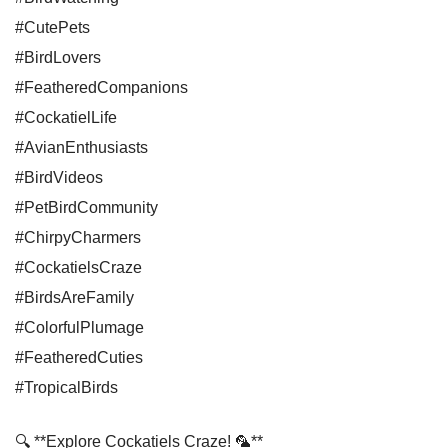
#CutePets
#BirdLovers
#FeatheredCompanions
#CockatielLife
#AvianEnthusiasts
#BirdVideos
#PetBirdCommunity
#ChirpyCharmers
#CockatielsCraze
#BirdsAreFamily
#ColorfulPlumage
#FeatheredCuties
#TropicalBirds
🔍 **Explore Cockatiels Craze! 🦜**