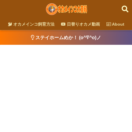
オカメインコ飼育方法
日替りオカメ動画
About
ステイホームめか！ (o^∇^o)ノ