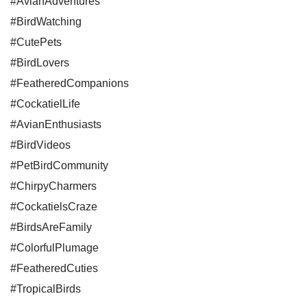
#AvianAdventures
#BirdWatching
#CutePets
#BirdLovers
#FeatheredCompanions
#CockatielLife
#AvianEnthusiasts
#BirdVideos
#PetBirdCommunity
#ChirpyCharmers
#CockatielsCraze
#BirdsAreFamily
#ColorfulPlumage
#FeatheredCuties
#TropicalBirds