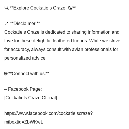
🔍 **Explore Cockatiels Craze! 🦜**
📌 **Disclaimer:**
Cockatiels Craze is dedicated to sharing information and
love for these delightful feathered friends. While we strive
for accuracy, always consult with avian professionals for
personalized advice.
🌐 **Connect with us:**
– Facebook Page:
[Cockatiels Craze Official]
https://www.facebook.com/cockatielscraze?
mibextid=ZbWKwL