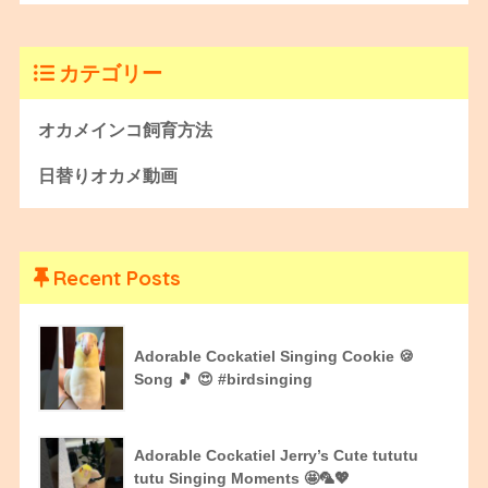
カテゴリー
オカメインコ飼育方法
日替りオカメ動画
Recent Posts
Adorable Cockatiel Singing Cookie 🍪
Song 🎵 😍 #birdsinging
Adorable Cockatiel Jerry’s Cute tututu
tutu Singing Moments 🤩🦜💖