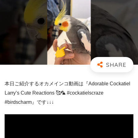
本日ご紹介するオカメインコ動画は『Adorable Cockatiel
Larry’s Cute Reactions 🥰🦜 #cockatielscraze
#birdscharm』です↓↓↓