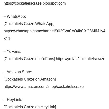
https://cockatielscraze.blogspot.com
– WhatsApp:
[Cockatiels Craze WhatsApp]
https://whatsapp.com/channel/0029VaCxO4kCXC3MlM1y4
k44
– YoFans:
[Cockatiels Craze on YoFans] https://yo.fan/cockatielscraze
– Amazon Store:
[Cockatiels Craze on Amazon]
https://www.amazon.com/shop/cockatielscraze
– HeyLink:
[Cockatiels Craze on HeyLink]