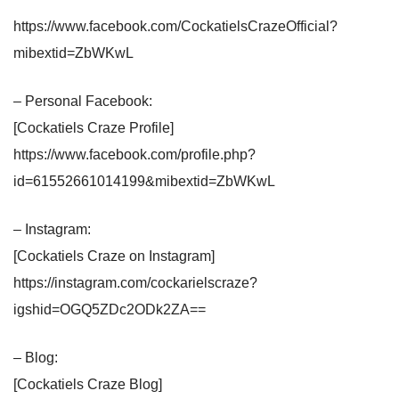
https://www.facebook.com/CockatielsCrazeOfficial?
mibextid=ZbWKwL
– Personal Facebook:
[Cockatiels Craze Profile]
https://www.facebook.com/profile.php?
id=61552661014199&mibextid=ZbWKwL
– Instagram:
[Cockatiels Craze on Instagram]
https://instagram.com/cockarielscraze?
igshid=OGQ5ZDc2ODk2ZA==
– Blog:
[Cockatiels Craze Blog]