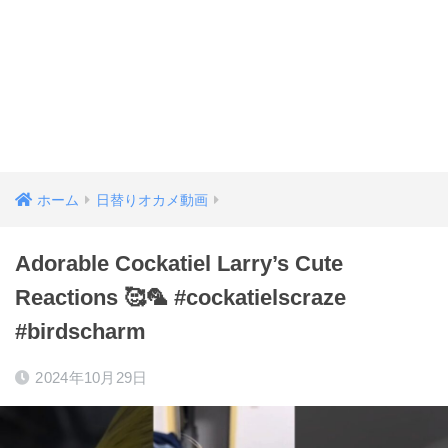
ホーム
日替りオカメ動画
Adorable Cockatiel Larry’s Cute
Reactions 🥰🦜 #cockatielscraze
#birdscharm
2024年10月29日