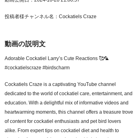
投稿者様チャンネル名：Cockatiels Craze
動画の説明文
Adorable Cockatiel Larry’s Cute Reactions 🥰🦜
#cockatielscraze #birdscharm
Cockatiels Craze is a captivating YouTube channel
dedicated to the world of cockatiel care, entertainment, and
education. With a delightful mix of informative videos and
heartwarming moments, this channel offers a treasure trove
of content for cockatiel enthusiasts and pet bird lovers
alike. From expert tips on cockatiel diet and health to