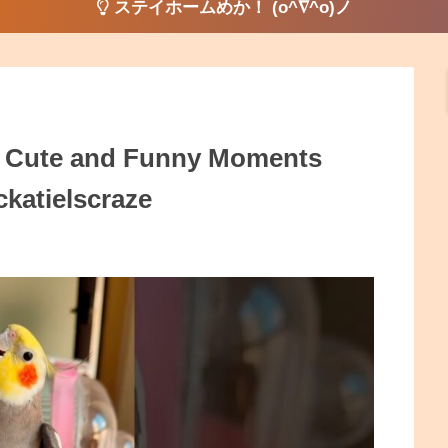
ステイホームめか！ (o^∇^o)ノ
’s Cute and Funny Moments
katielscraze