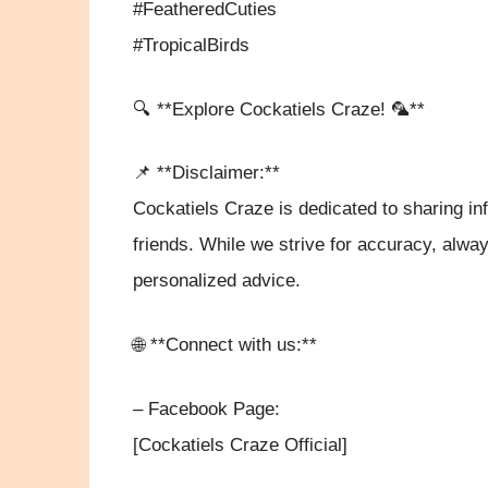
#FeatheredCuties
#TropicalBirds
🔍 **Explore Cockatiels Craze! 🦜**
📌 **Disclaimer:**
Cockatiels Craze is dedicated to sharing inf
friends. While we strive for accuracy, alway
personalized advice.
🌐 **Connect with us:**
– Facebook Page:
[Cockatiels Craze Official]