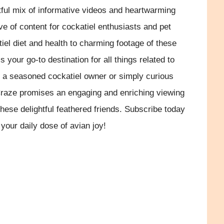
tful mix of informative videos and heartwarming
ve of content for cockatiel enthusiasts and pet
tiel diet and health to charming footage of these
 your go-to destination for all things related to
 a seasoned cockatiel owner or simply curious
Craze promises an engaging and enriching viewing
these delightful feathered friends. Subscribe today
your daily dose of avian joy!