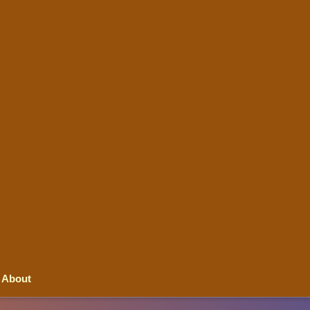
About