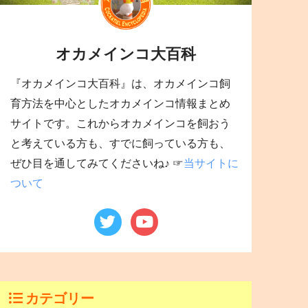
オカメインコ大百科
『オカメインコ大百科』は、オカメインコ飼
育方法を中心としたオカメインコ情報まとめ
サイトです。これからオカメインコを飼おう
と考えている方も、すでに飼っている方も、
ぜひ目を通してみてくださいね♪ ☞
当サイトに
ついて
カテゴリー