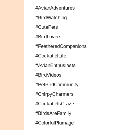
#AvianAdventures
#BirdWatching
#CutePets
#BirdLovers
#FeatheredCompanions
#CockatielLife
#AvianEnthusiasts
#BirdVideos
#PetBirdCommunity
#ChirpyCharmers
#CockatielsCraze
#BirdsAreFamily
#ColorfulPlumage