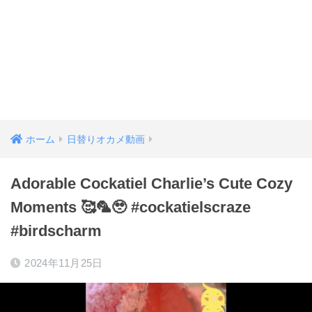
ホーム
日替りオカメ動画
Adorable Cockatiel Charlie’s Cute Cozy
Moments 🥰🦜🥹 #cockatielscraze
#birdscharm
2024年11月25日