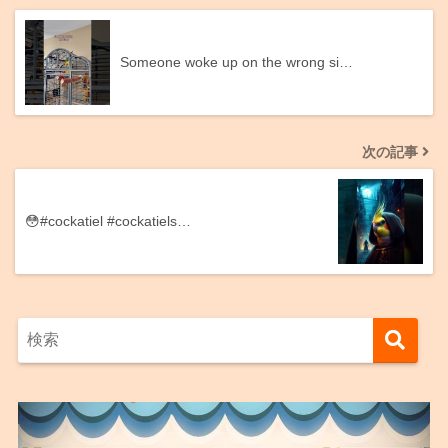
Someone woke up on the wrong si…
次の記事
😳#cockatiel #cockatiels…