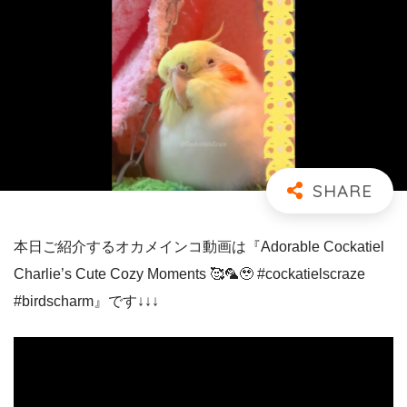
本日ご紹介するオカメインコ動画は『Adorable Cockatiel
Charlie’s Cute Cozy Moments 🥰🦜🥹 #cockatielscraze
#birdscharm』です↓↓↓