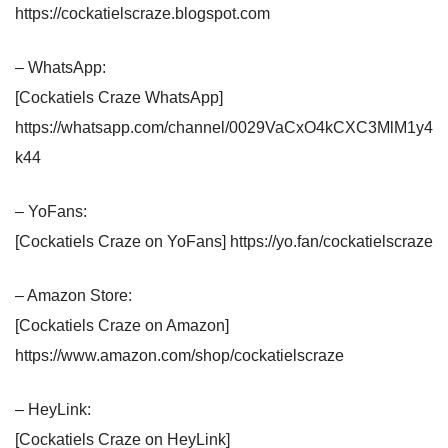
https://cockatielscraze.blogspot.com
– WhatsApp:
[Cockatiels Craze WhatsApp]
https://whatsapp.com/channel/0029VaCxO4kCXC3MlM1y4
k44
– YoFans:
[Cockatiels Craze on YoFans] https://yo.fan/cockatielscraze
– Amazon Store:
[Cockatiels Craze on Amazon]
https://www.amazon.com/shop/cockatielscraze
– HeyLink:
[Cockatiels Craze on HeyLink]