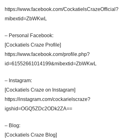
https://www.facebook.com/CockatielsCrazeOfficial?
mibextid=ZbWKwL
– Personal Facebook:
[Cockatiels Craze Profile]
https://www.facebook.com/profile.php?
id=61552661014199&mibextid=ZbWKwL
– Instagram:
[Cockatiels Craze on Instagram]
https://instagram.com/cockarielscraze?
igshid=OGQ5ZDc2ODk2ZA==
– Blog:
[Cockatiels Craze Blog]