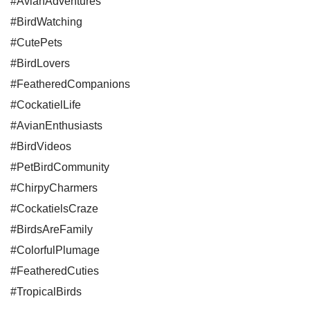
#AvianAdventures
#BirdWatching
#CutePets
#BirdLovers
#FeatheredCompanions
#CockatielLife
#AvianEnthusiasts
#BirdVideos
#PetBirdCommunity
#ChirpyCharmers
#CockatielsCraze
#BirdsAreFamily
#ColorfulPlumage
#FeatheredCuties
#TropicalBirds