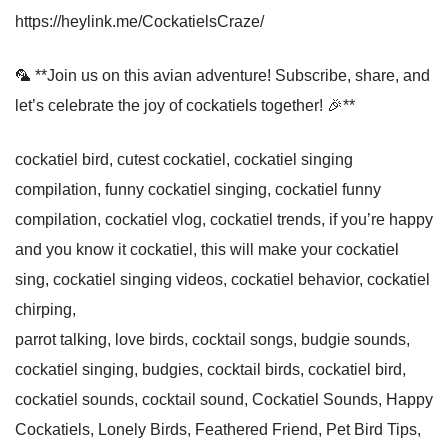
https://heylink.me/CockatielsCraze/
🦜 **Join us on this avian adventure! Subscribe, share, and
let’s celebrate the joy of cockatiels together! 🎉**
cockatiel bird, cutest cockatiel, cockatiel singing
compilation, funny cockatiel singing, cockatiel funny
compilation, cockatiel vlog, cockatiel trends, if you’re happy
and you know it cockatiel, this will make your cockatiel
sing, cockatiel singing videos, cockatiel behavior, cockatiel
chirping,
parrot talking, love birds, cocktail songs, budgie sounds,
cockatiel singing, budgies, cocktail birds, cockatiel bird,
cockatiel sounds, cocktail sound, Cockatiel Sounds, Happy
Cockatiels, Lonely Birds, Feathered Friend, Pet Bird Tips,