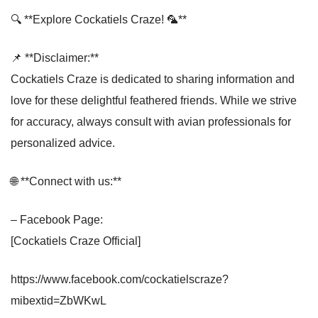
🔍 **Explore Cockatiels Craze! 🦜**
📌 **Disclaimer:**
Cockatiels Craze is dedicated to sharing information and
love for these delightful feathered friends. While we strive
for accuracy, always consult with avian professionals for
personalized advice.
🌐 **Connect with us:**
– Facebook Page:
[Cockatiels Craze Official]
https://www.facebook.com/cockatielscraze?
mibextid=ZbWKwL