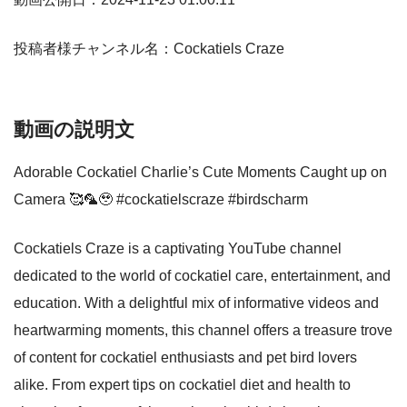
投稿者様チャンネル名：Cockatiels Craze
動画の説明文
Adorable Cockatiel Charlie’s Cute Moments Caught up on
Camera 🥰🦜🥹 #cockatielscraze #birdscharm
Cockatiels Craze is a captivating YouTube channel
dedicated to the world of cockatiel care, entertainment, and
education. With a delightful mix of informative videos and
heartwarming moments, this channel offers a treasure trove
of content for cockatiel enthusiasts and pet bird lovers
alike. From expert tips on cockatiel diet and health to