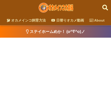
オカメインコ飼育方法
日替りオカメ動画
About
ステイホームめか！ (o^∇^o)ノ