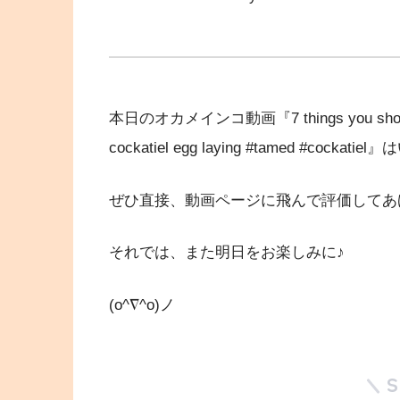
本日のオカメインコ動画『7 things you should kno
cockatiel egg laying #tamed #cocka
ぜひ直接、動画ページに飛んで評価してあ
それでは、また明日をお楽しみに♪
(o^∇^o)ノ