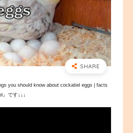
uld know about cockatiel eggs | facts
atiel』です↓↓↓