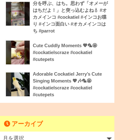
分を呼ぶ、はち。思わず「オメーが
はちだよ！」と突っ込むよね💧 #オ
カメインコ #cockatiel #インコお喋
り #インコ面白い #オカメインコは
ち #parrot
Cute Cuddly Moments 💖🦜🤩
#cockatielscraze #cockatiel
#cutepets
Adorable Cockatiel Jerry’s Cute
Singing Moments 💖🎶🦜🤩
#cockatielscraze #cockatiel
#cutepets
アーカイブ