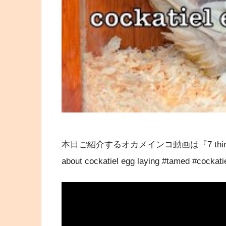
本日ご紹介するオカメインコ動画は『7 things you sho
about cockatiel egg laying #tamed #cock