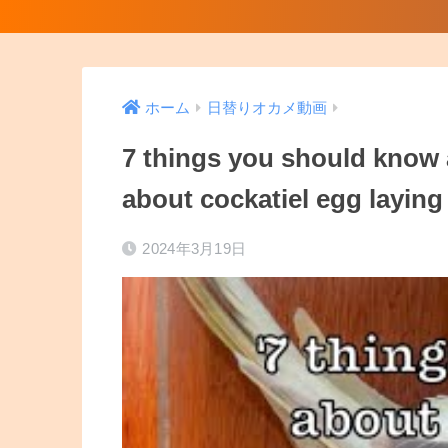
ホーム
日替りオカメ動画
7 things you should know a
about cockatiel egg laying
2024年3月19日