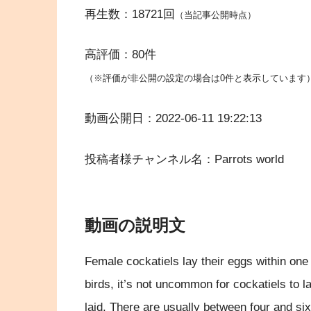
再生数：18721回
（当記事公開時点）
高評価：80件
（※評価が非公開の設定の場合は0件と表示しています
動画公開日：2022-06-11 19:22:13
投稿者様チャンネル名：Parrots world
動画の説明文
Female cockatiels lay their eggs within one
birds, it’s not uncommon for cockatiels to l
laid. There are usually between four and si