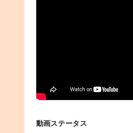
動画ステータス