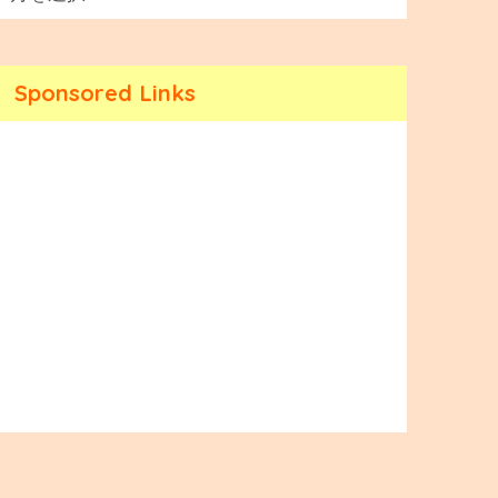
Sponsored Links