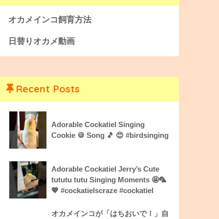
オカメインコ飼育方法
日替りオカメ動画
Recent Posts
Adorable Cockatiel Singing
Cookie 🍪 Song 🎵 😍 #birdsinging
Adorable Cockatiel Jerry’s Cute
tututu tutu Singing Moments 🤩🦜
💖 #cockatielscraze #cockatiel
オカメインコが「はちおいで！」自