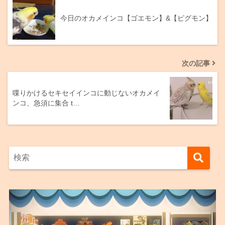
今日のオカメインコ【ゴエモン】&【ピグモン】
次の記事
喋りかけるセキセイインコに動じないオカメイ
ンコ、急須に集合 t…