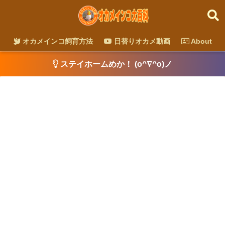
オカメインコ飼育方法
日替りオカメ動画
About
ステイホームめか！ (o^∇^o)ノ