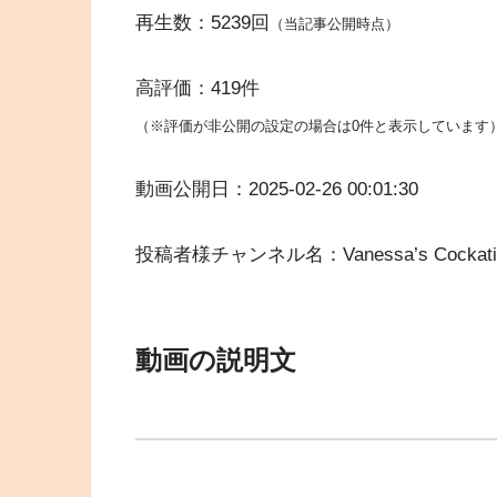
再生数：5239回
（当記事公開時点）
高評価：419件
（※評価が非公開の設定の場合は0件と表示しています
動画公開日：2025-02-26 00:01:30
投稿者様チャンネル名：Vanessa’s Cockatie
動画の説明文