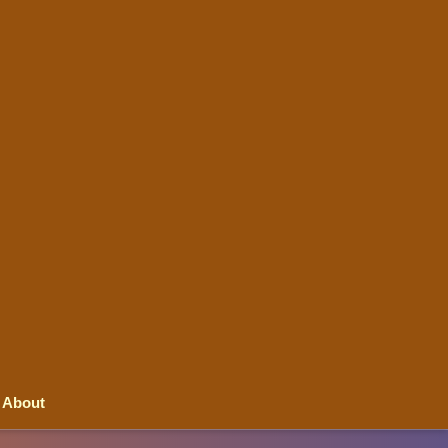
About