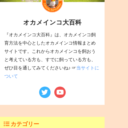
オカメインコ大百科
『オカメインコ大百科』は、オカメインコ飼
育方法を中心としたオカメインコ情報まとめ
サイトです。これからオカメインコを飼おう
と考えている方も、すでに飼っている方も、
ぜひ目を通してみてくださいね♪ ☞
当サイトに
ついて
カテゴリー