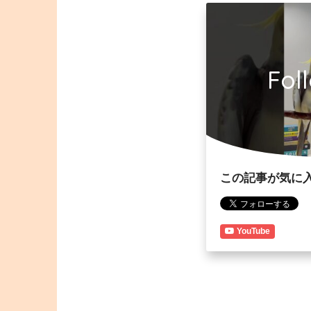
Fol
この記事が気に
YouTube