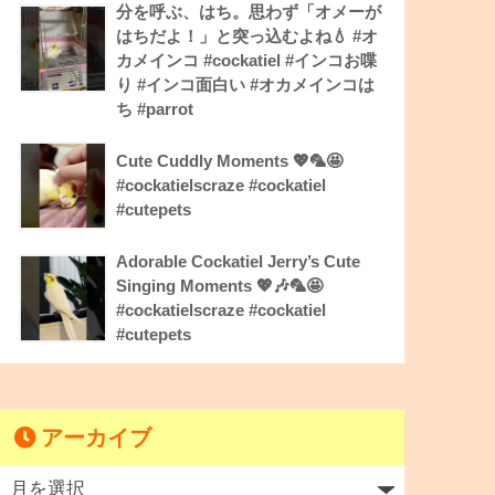
分を呼ぶ、はち。思わず「オメーが
はちだよ！」と突っ込むよね💧 #オ
カメインコ #cockatiel #インコお喋
り #インコ面白い #オカメインコは
ち #parrot
Cute Cuddly Moments 💖🦜🤩
#cockatielscraze #cockatiel
#cutepets
Adorable Cockatiel Jerry’s Cute
Singing Moments 💖🎶🦜🤩
#cockatielscraze #cockatiel
#cutepets
アーカイブ