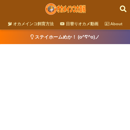
オカメインコ飼育方法
日替りオカメ動画
About
ステイホームめか！ (o^∇^o)ノ