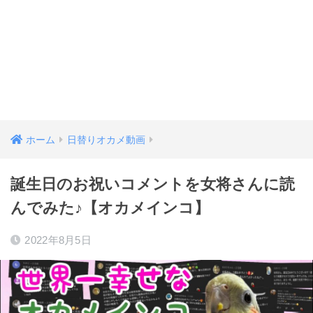
ホーム
日替りオカメ動画
誕生日のお祝いコメントを女将さんに読
んでみた♪【オカメインコ】
2022年8月5日