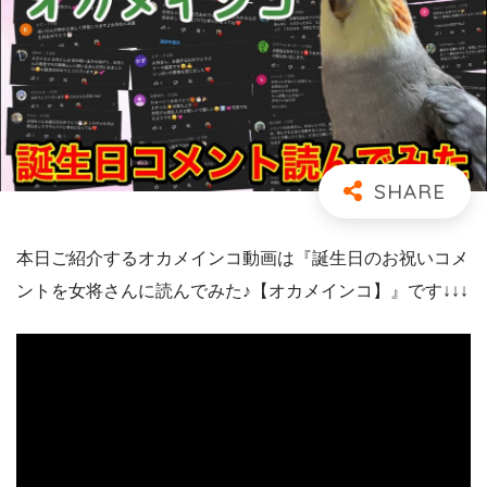
本日ご紹介するオカメインコ動画は『誕生日のお祝いコメ
ントを女将さんに読んでみた♪【オカメインコ】』です↓↓↓