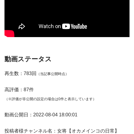
動画ステータス
再生数：783回
（当記事公開時点）
高評価：87件
（※評価が非公開の設定の場合は0件と表示しています）
動画公開日：2022-08-04 18:00:01
投稿者様チャンネル名：女将【オカメインコの日常】