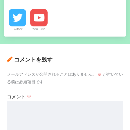
Twitter
YouTube
コメントを残す
メールアドレスが公開されることはありません。
※
が付いてい
る欄は必須項目です
コメント
※