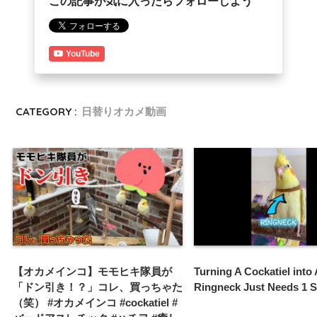
この記事が気に入ったらフォローしよう
YouTube
CATEGORY :
日替りオカメ動画
【オカメインコ】モモヒキ隊員が
Turning A Cockatiel into 
「ドン引き！？」コレ、買っちゃた
Ringneck Just Needs 1 
（笑） #オカメインコ #cockatiel #