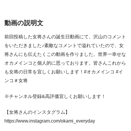
動画の説明文
前回投稿した女将さんの誕生日動画にて、沢山のコメント
をいただきました♪素敵なコメントで溢れていたので、女
将さんにも伝えたくこの動画を作りました。世界一幸せな
オカメインコと個人的に思っております。皆さんこれから
も女将の日常を宜しくお願いします！#オカメインコ #イ
ンコ＃女将
※チャンネル登録&高評価宜しくお願いします！
【女将さんのインスタグラム】
https://www.instagram.com/okami_everyday