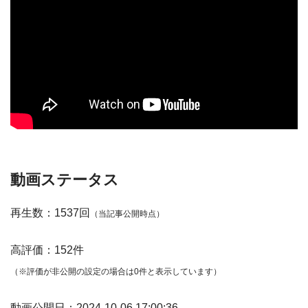
動画ステータス
再生数：1537回
（当記事公開時点）
高評価：152件
（※評価が非公開の設定の場合は0件と表示しています）
動画公開日：2024-10-06 17:00:36