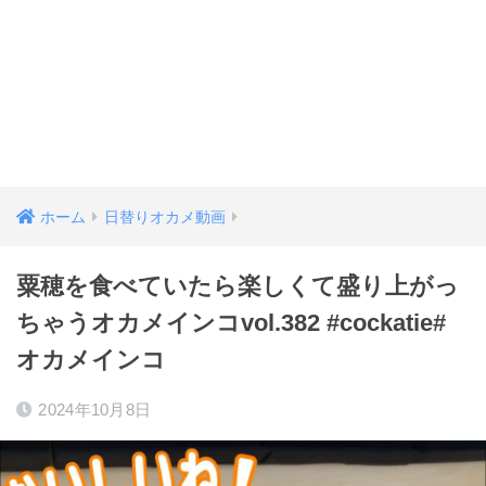
ホーム
日替りオカメ動画
粟穂を食べていたら楽しくて盛り上がっ
ちゃうオカメインコvol.382 #cockatie#
オカメインコ
2024年10月8日