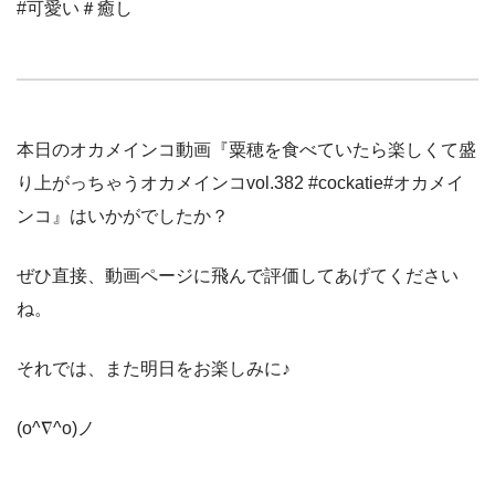
#可愛い＃癒し
本日のオカメインコ動画『粟穂を食べていたら楽しくて盛
り上がっちゃうオカメインコvol.382 #cockatie#オカメイ
ンコ』はいかがでしたか？
ぜひ直接、動画ページに飛んで評価してあげてください
ね。
それでは、また明日をお楽しみに♪
(o^∇^o)ノ