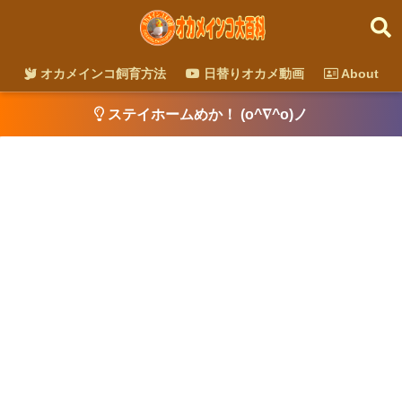
オカメインコ飼育方法
日替りオカメ動画
About
ステイホームめか！ (o^∇^o)ノ