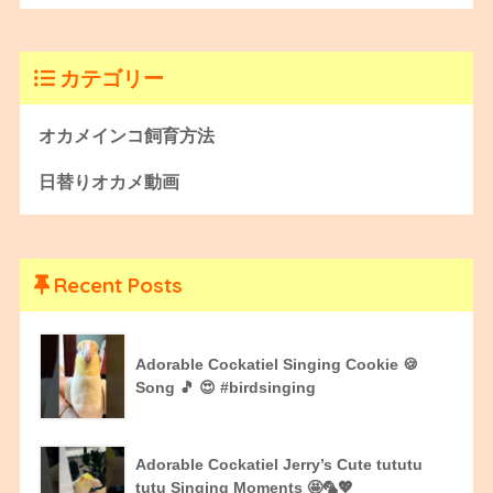
カテゴリー
オカメインコ飼育方法
日替りオカメ動画
Recent Posts
Adorable Cockatiel Singing Cookie 🍪
Song 🎵 😍 #birdsinging
Adorable Cockatiel Jerry’s Cute tututu
tutu Singing Moments 🤩🦜💖