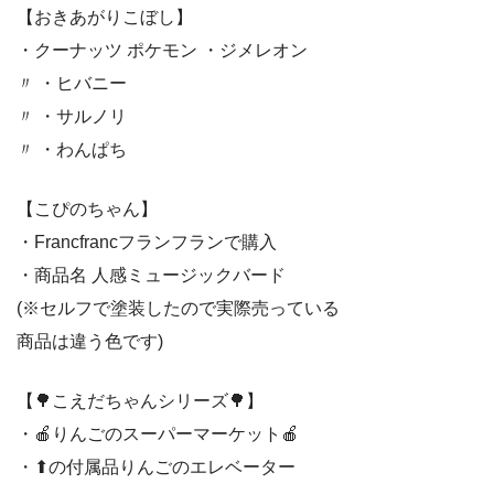
【おきあがりこぼし】
・クーナッツ ポケモン ・ジメレオン
〃 ・ヒバニー
〃 ・サルノリ
〃 ・わんぱち
【こぴのちゃん】
・Francfrancフランフランで購入
・商品名 人感ミュージックバード
(※セルフで塗装したので実際売っている
商品は違う色です)
【🌳こえだちゃんシリーズ🌳】
・🍎りんごのスーパーマーケット🍎
・⬆の付属品りんごのエレベーター