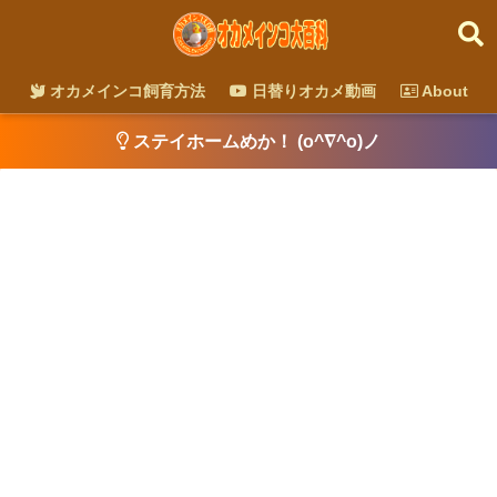
オカメインコ飼育方法
日替りオカメ動画
About
ステイホームめか！ (o^∇^o)ノ