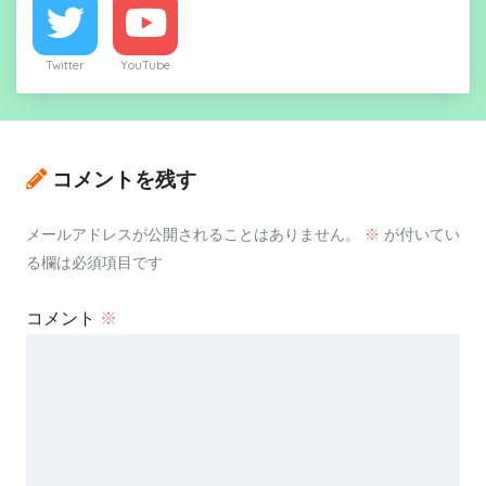
Twitter
YouTube
コメントを残す
メールアドレスが公開されることはありません。
※
が付いてい
る欄は必須項目です
コメント
※