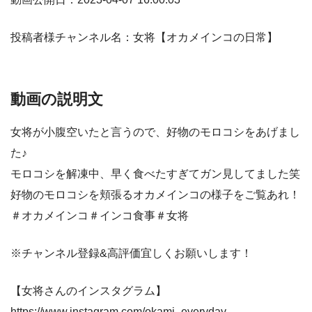
投稿者様チャンネル名：女将【オカメインコの日常】
動画の説明文
女将が小腹空いたと言うので、好物のモロコシをあげまし
た♪
モロコシを解凍中、早く食べたすぎてガン見してました笑
好物のモロコシを頬張るオカメインコの様子をご覧あれ！
＃オカメインコ＃インコ食事＃女将
※チャンネル登録&高評価宜しくお願いします！
【女将さんのインスタグラム】
https://www.instagram.com/okami_everyday