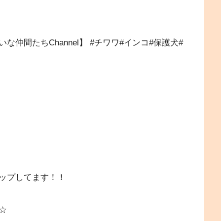
仲間たちChannel】 #チワワ#インコ#保護犬#
ップしてます！！
☆