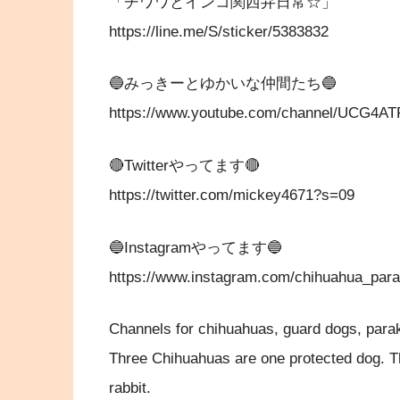
「チワワとインコ関西弁日常☆」
https://line.me/S/sticker/5383832
🔵みっきーとゆかいな仲間たち🔵
https://www.youtube.com/channel/UCG4
🔴Twitterやってます🔴
https://twitter.com/mickey4671?s=09
🔵Instagramやってます🔵
https://www.instagram.com/chihuahua_para
Channels for chihuahuas, guard dogs, parak
Three Chihuahuas are one protected dog. T
rabbit.