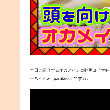
本日ご紹介するオカメインコ動画は『大好
ーちゃんw parakeet』です↓↓↓