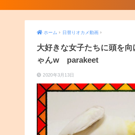
ホーム
日替りオカメ動画
大好きな女子たちに頭を向
ゃんw parakeet
2020年3月13日