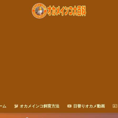
ーム
オカメインコ飼育方法
日替りオカメ動画