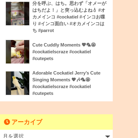
分を呼ぶ、はち。思わず「オメーが
はちだよ！」と突っ込むよね💧 #オ
カメインコ #cockatiel #インコお喋
り #インコ面白い #オカメインコは
ち #parrot
Cute Cuddly Moments 💖🦜🤩
#cockatielscraze #cockatiel
#cutepets
Adorable Cockatiel Jerry’s Cute
Singing Moments 💖🎶🦜🤩
#cockatielscraze #cockatiel
#cutepets
アーカイブ