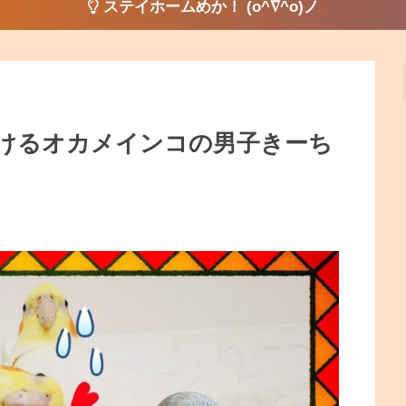
ステイホームめか！ (o^∇^o)ノ
けるオカメインコの男子きーち