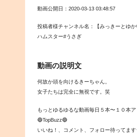
動画公開日：2020-03-13 03:48:57
投稿者様チャンネル名：【みっきーとゆかいな
ハムスター#うさぎ
動画の説明文
何故か頭を向けるきーちゃん。
女子たちは完全に無視です。笑
もっとゆるゆるな動画毎日５本〜１０本ア
🔵TopBuzz🔵
いいね！、コメント、フォロー待ってます