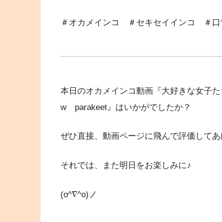
＃オカメインコ ＃セキセイインコ ＃口
本日のオカメインコ動画『大好きな女子た
w parakeet』はいかがでしたか？
ぜひ直接、動画ページに飛んで評価してあ
それでは、また明日をお楽しみに♪
(o^∇^o)ノ