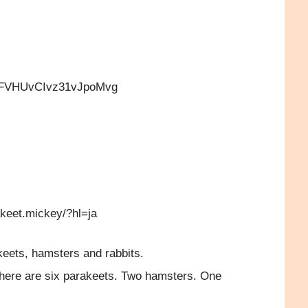
ATFVHUvCIvz31vJpoMvg
keet.mickey/?hl=ja
eets, hamsters and rabbits.
here are six parakeets. Two hamsters. One