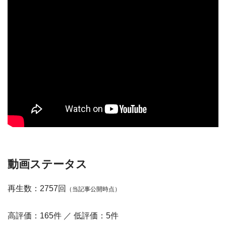
動画ステータス
再生数：2757回
（当記事公開時点）
高評価：165件 ／ 低評価：5件