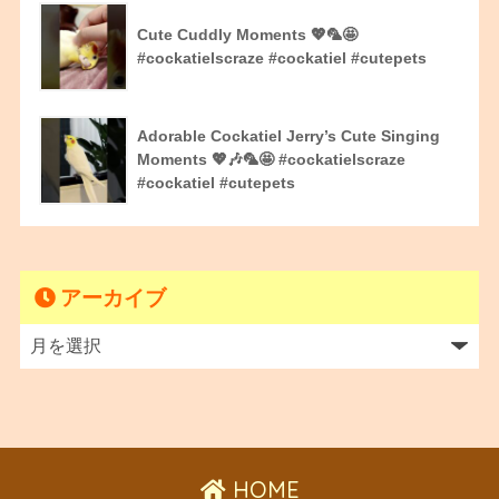
Cute Cuddly Moments 💖🦜🤩
#cockatielscraze #cockatiel #cutepets
Adorable Cockatiel Jerry’s Cute Singing
Moments 💖🎶🦜🤩 #cockatielscraze
#cockatiel #cutepets
アーカイブ
HOME