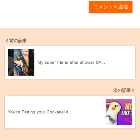
前の記事
My super friend after shower &#…
次の記事
You’re Petting your Cockatiel A…