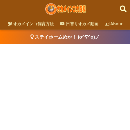
オカメインコ飼育方法
日替りオカメ動画
About
ステイホームめか！ (o^∇^o)ノ