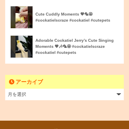
Cute Cuddly Moments 💖🦜🤩
#cockatielscraze #cockatiel #cutepets
Adorable Cockatiel Jerry’s Cute Singing
Moments 💖🎶🦜🤩 #cockatielscraze
#cockatiel #cutepets
アーカイブ