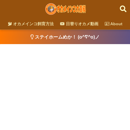
オカメインコ飼育方法
日替りオカメ動画
About
ステイホームめか！ (o^∇^o)ノ