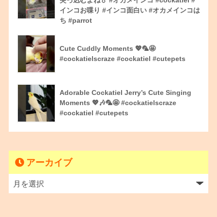
インコお喋り #インコ面白い #オカメインコは
ち #parrot
Cute Cuddly Moments 💖🦜🤩
#cockatielscraze #cockatiel #cutepets
Adorable Cockatiel Jerry’s Cute Singing
Moments 💖🎶🦜🤩 #cockatielscraze
#cockatiel #cutepets
アーカイブ