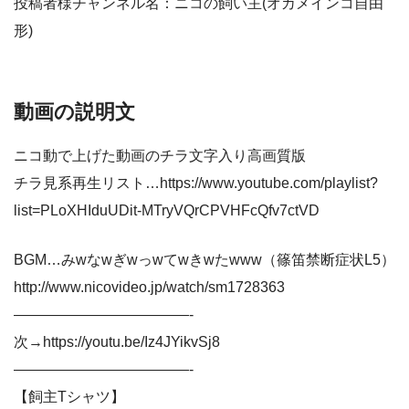
投稿者様チャンネル名：ニコの飼い主(オカメインコ自由
形)
動画の説明文
ニコ動で上げた動画のチラ文字入り高画質版
チラ見系再生リスト…https://www.youtube.com/playlist?
list=PLoXHIduUDit-MTryVQrCPVHFcQfv7ctVD
BGM…みwなwぎwっwてwきwたwww（篠笛禁断症状L5）
http://www.nicovideo.jp/watch/sm1728363
————————————-
次→https://youtu.be/Iz4JYikvSj8
————————————-
【飼主Tシャツ】