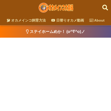
オカメインコ飼育方法
日替りオカメ動画
About
ステイホームめか！ (o^∇^o)ノ