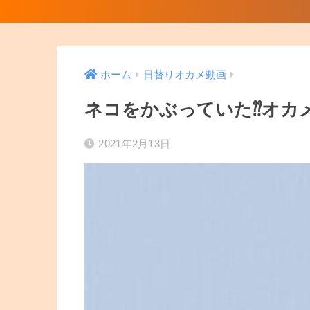
ホーム
日替りオカメ動画
ネコをかぶっていた⁇オカ
2021年2月13日