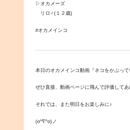
▷オカメーズ
リロ♂(１２歳)
#オカメインコ
本日のオカメインコ動画『ネコをかぶって
ぜひ直接、動画ページに飛んで評価してあ
それでは、また明日をお楽しみに♪
(o^∇^o)ノ