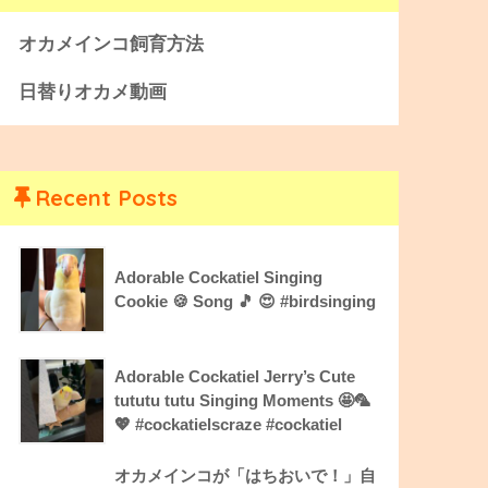
オカメインコ飼育方法
日替りオカメ動画
Recent Posts
Adorable Cockatiel Singing
Cookie 🍪 Song 🎵 😍 #birdsinging
Adorable Cockatiel Jerry’s Cute
tututu tutu Singing Moments 🤩🦜
💖 #cockatielscraze #cockatiel
オカメインコが「はちおいで！」自