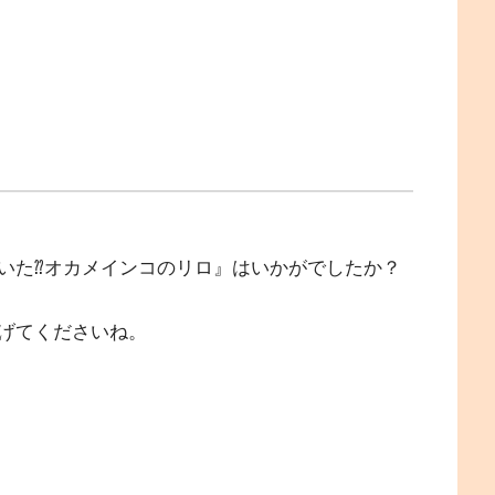
いた⁇オカメインコのリロ』はいかがでしたか？
げてくださいね。