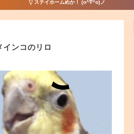
ステイホームめか！ (o^∇^o)ノ
メインコのリロ