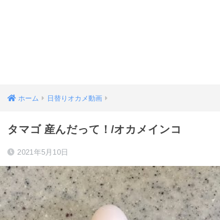
ホーム
日替りオカメ動画
タマゴ 産んだって！/オカメインコ
2021年5月10日