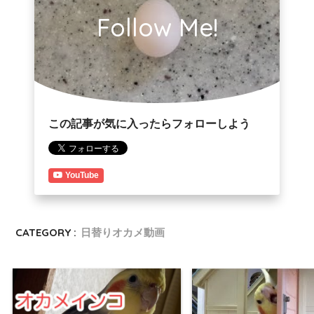
Follow Me!
この記事が気に入ったらフォローしよう
YouTube
CATEGORY :
日替りオカメ動画