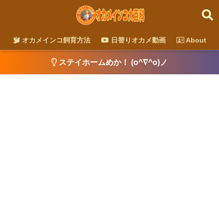
オカメインコ飼育方法
日替りオカメ動画
About
ステイホームめか！ (o^∇^o)ノ