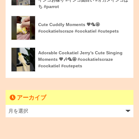
ち #parrot
Cute Cuddly Moments 💖🦜🤩
#cockatielscraze #cockatiel #cutepets
Adorable Cockatiel Jerry’s Cute Singing
Moments 💖🎶🦜🤩 #cockatielscraze
#cockatiel #cutepets
アーカイブ