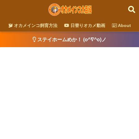
オカメインコ飼育方法
日替りオカメ動画
About
ステイホームめか！ (o^∇^o)ノ