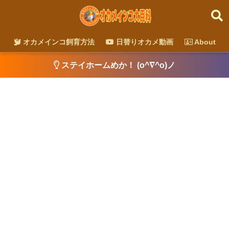
オカメインコ飼育方法
日替りオカメ動画
About
ステイホームめか！ (o^∇^o)ノ