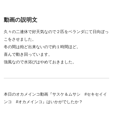
動画の説明文
久々の二連休で好天気なので２匹をベランダにて日向ぼっ
こをさせました。
冬の間は殆ど出来ないので約１時間ほど。
喜んで動き回っています。
強風なので水浴びはやめておきました。
本日のオカメインコ動画『サスケ＆ムサシ #セキセイイ
ンコ #オカメインコ』はいかがでしたか？