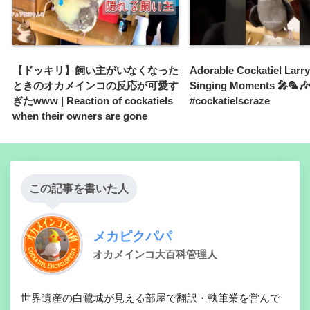
【ドッキリ】飼い主がいなくなった
Adorable Cockatiel Larry
ときのオカメインコの反応が可愛す
Singing Moments 🎤🦜🎶
ぎたwww | Reaction of cockatiels
#cockatielscraze
when their owners are gone
この記事を書いた人
メカピクパパ
オカメインコ大百科管理人
世界遺産の白鷺城が見える部屋で翻訳・執筆業を営んで