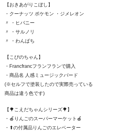
【おきあがりこぼし】
・クーナッツ ポケモン ・ジメレオン
〃 ・ヒバニー
〃 ・サルノリ
〃 ・わんぱち
【こぴのちゃん】
・Francfrancフランフランで購入
・商品名 人感ミュージックバード
(※セルフで塗装したので実際売っている
商品は違う色です)
【🌳こえだちゃんシリーズ🌳】
・🍎りんごのスーパーマーケット🍎
・⬆の付属品りんごのエレベーター