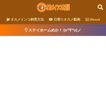
オカメインコ飼育方法
日替りオカメ動画
About
ステイホームめか！ (o^∇^o)ノ