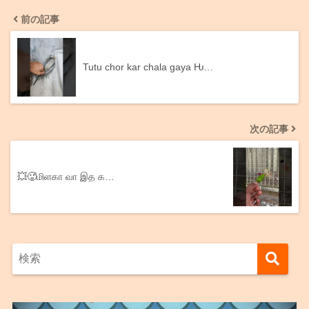
前の記事
Tutu chor kar chala gaya Ƕ…
次の記事
💥🥵மிளகா வா இத க…