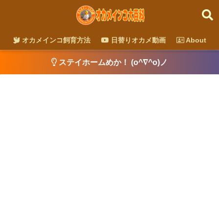
オカメインコ飼育方法
日替りオカメ動画
About
ステイホームめか！ (o^∇^o)ノ