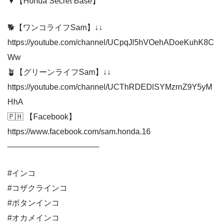
▼【Honda Secret Base】
🐕【ワンコライフSam】↓↓
https://youtube.com/channel/UCpqJl5hVOehADoeKuhK8C
Ww
🪴【グリーンライフSam】↓↓
https://youtube.com/channel/UCThRDEDlSYMzrnZ9Y5yM
HhA
🇵🇭 【Facebook】
https://www.facebook.com/sam.honda.16
———————————–
#インコ
#コザクラインコ
#ボタンインコ
#オカメインコ