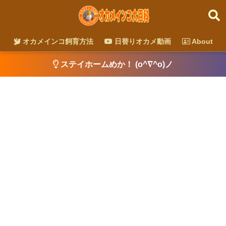
オカメインコ飼育方法
日替りオカメ動画
About
ステイホームめか！ (o^∇^o)ノ