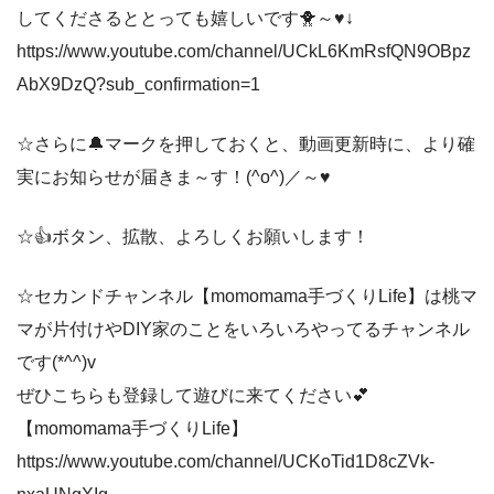
してくださるととっても嬉しいです🐥～♥↓
https://www.youtube.com/channel/UCkL6KmRsfQN9OBpz
AbX9DzQ?sub_confirmation=1
☆さらに🔔マークを押しておくと、動画更新時に、より確
実にお知らせが届きま～す！(^o^)／～♥
☆👍ボタン、拡散、よろしくお願いします！
☆セカンドチャンネル【momomama手づくりLife】は桃マ
マが片付けやDIY家のことをいろいろやってるチャンネル
です(*^^)v
ぜひこちらも登録して遊びに来てください💕
【momomama手づくりLife】
https://www.youtube.com/channel/UCKoTid1D8cZVk-