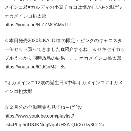
メインコ君♥カルディの小豆チョコは懐かしいあの味^^♪
オカメインコ桃太郎
https://youtu.be/NIZZMOAMuTU
☆本日発売2020年KALDI春の限定・ピンクのキャニスタ
ー缶セット買ってきました✿紹介するね！＆セキセイカッ
プルうっかり同時放鳥の結果、、、オカメインコ桃太郎
https://youtu.be/fCdGnMJr_8s
#オカメインコ12歳の誕生日 #中年オカメインコ #オカメ
インコ桃太郎
☆２月分の全動画集も見てね～(*^^)v
https://www.youtube.com/playlist?
list=PLqi5dD3JKNegNqaUH3A-QJrXi7ky8O12a