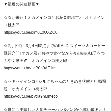
▼最近の関連動画▼
☆春が来た！オカメインコとお花見散歩^^♪ オカメイン
コ桃太郎
https://youtu.be/ixm010UXZC0
☆2月下旬～3月4日時点までのKALDIスイーツ＆コーヒー
豆紹介^^♪オカメ君とおやつ食べながら今の街の様子をつ
ぶやく動画💕 オカメインコ桃太郎
https://youtu.be/_cP0p9AF1rc
☆セキセイインコ♀シルクちゃんのときめき状態と行動問
題 オカメインコ桃太郎
https://youtu.be/pVxa9hMmeco
☆世にも美味しい人参チャーハンをパパから奪い取るオカ