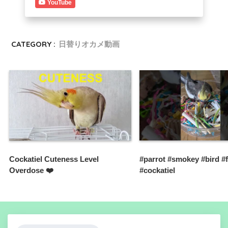
YouTube
CATEGORY :
日替りオカメ動画
Cockatiel Cuteness Level
#parrot #smokey #bird #
Overdose ❤️
#cockatiel