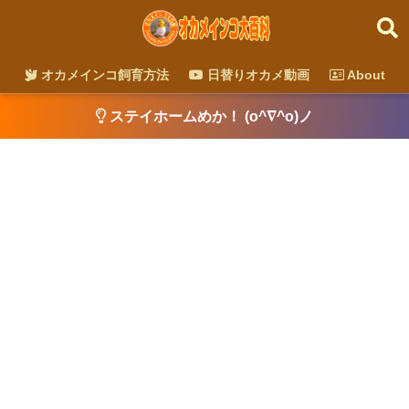
オカメインコ飼育方法
日替りオカメ動画
About
ステイホームめか！ (o^∇^o)ノ