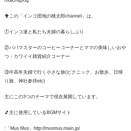
nxaUNgXIg
🐥この「インコ団地の桃太郎channel」は、
①インコ達と私たち夫婦の暮らしぶり
②パパマスターのコーヒーコーナーとママの美味しいおや
つ・カワイイ雑貨紹介コーナー
③中高年夫婦で行く小さな旅(ピクニック、お散歩、日帰
り旅、神社参拝etc)
主にこの3つのテーマで現在展開しています。
🎵主に使用しているBGMサイト
:「Mus Mus」http://musmus.main.jp/