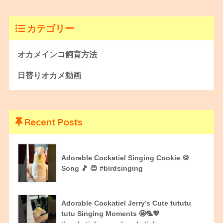
カテゴリー
オカメインコ飼育方法
日替りオカメ動画
Recent Posts
Adorable Cockatiel Singing Cookie 🍪
Song 🎵 😍 #birdsinging
Adorable Cockatiel Jerry’s Cute tututu
tutu Singing Moments 🤩🦜💖