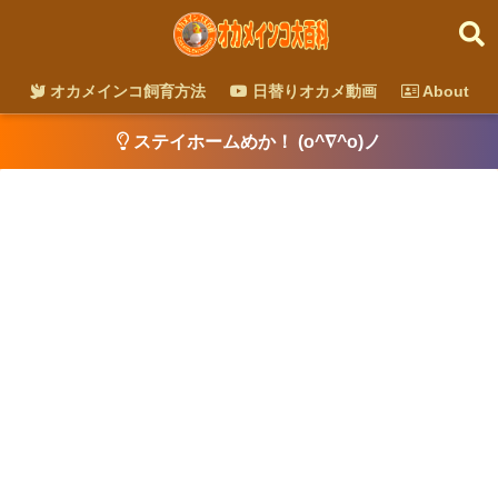
オカメインコ飼育方法
日替りオカメ動画
About
ステイホームめか！ (o^∇^o)ノ