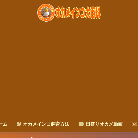
ーム
オカメインコ飼育方法
日替りオカメ動画