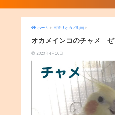
ホーム
日替りオカメ動画
オカメインコのチャメ ぜ
2020年4月10日