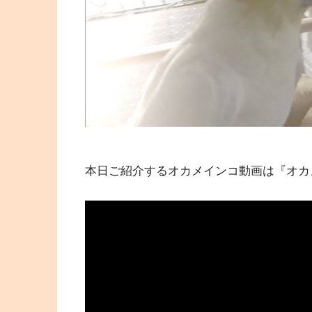
本日ご紹介するオカメインコ動画は『オカ