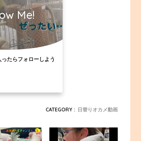
low Me!
入ったらフォローしよう
CATEGORY :
日替りオカメ動画