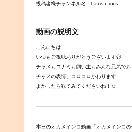
投稿者様チャンネル名：Larus canus
動画の説明文
こんにちは
いつもご視聴ありがとうございます😃
チャメもコナミも飼い主もみんな元気でお
チャメの表情、コロコロかわります
よかったら観てみてくださいね！☺️
本日のオカメインコ動画『オカメインコの