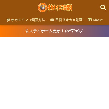
オカメインコ飼育方法
日替りオカメ動画
About
ステイホームめか！ (o^∇^o)ノ