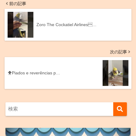
前の記事
Zoro The Cockatiel Airlines…
次の記事
🐥Piados e reverências p…