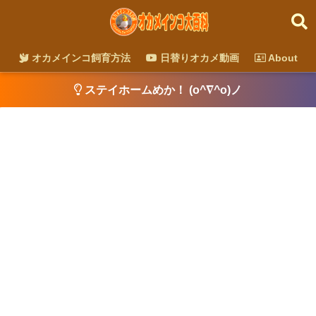
オカメインコ飼育方法
日替りオカメ動画
About
ステイホームめか！ (o^∇^o)ノ