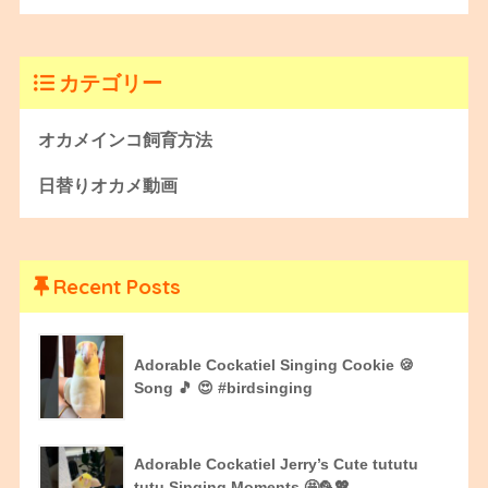
カテゴリー
オカメインコ飼育方法
日替りオカメ動画
Recent Posts
Adorable Cockatiel Singing Cookie 🍪
Song 🎵 😍 #birdsinging
Adorable Cockatiel Jerry’s Cute tututu
tutu Singing Moments 🤩🦜💖