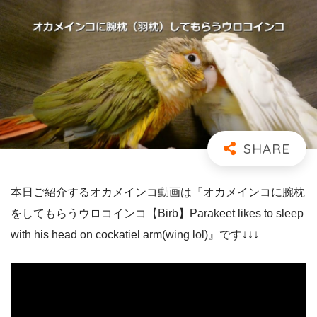
本日ご紹介するオカメインコ動画は『オカメインコに腕枕
をしてもらうウロコインコ【Birb】Parakeet likes to sleep
with his head on cockatiel arm(wing lol)』です↓↓↓