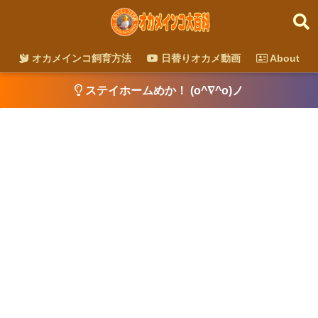
オカメインコ飼育方法
日替りオカメ動画
About
ステイホームめか！ (o^∇^o)ノ