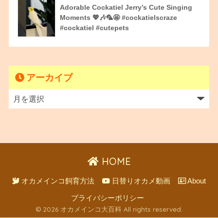
Adorable Cockatiel Jerry’s Cute Singing
Moments 💖🎶🦜🤩 #cockatielscraze
#cockatiel #cutepets
アーカイブ
HOME
オカメインコ飼育方法
日替りオカメ動画
About
プライバシーポリシー
© 2026 オカメインコ大百科 All rights reserved.