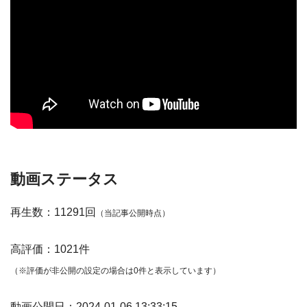
動画ステータス
再生数：11291回
（当記事公開時点）
高評価：1021件
（※評価が非公開の設定の場合は0件と表示しています）
動画公開日：2024-01-06 13:33:15