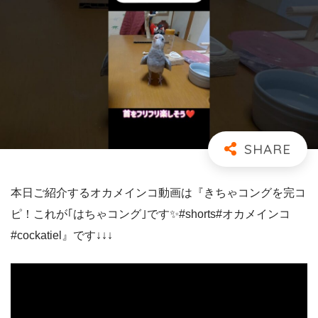
本日ご紹介するオカメインコ動画は『きちゃコングを完コ
ピ！これが｢はちゃコング｣です✨#shorts#オカメインコ
#cockatiel』です↓↓↓