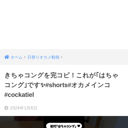
ホーム
日替りオカメ動画
きちゃコングを完コピ！これが｢はちゃ
コング｣です✨#shorts#オカメインコ
#cockatiel
2024年1月8日