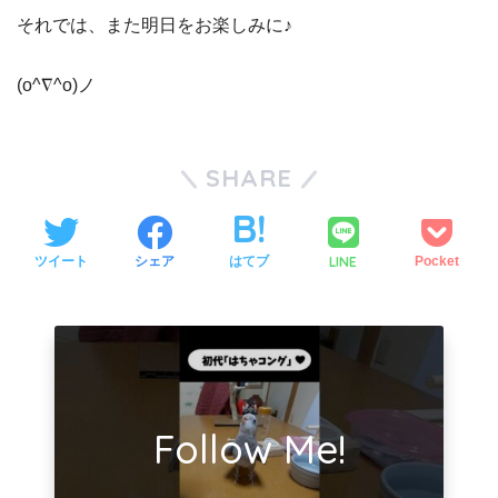
それでは、また明日をお楽しみに♪
(o^∇^o)ノ
SHARE
LINE
ツイート
シェア
はてブ
Pocket
Follow Me!