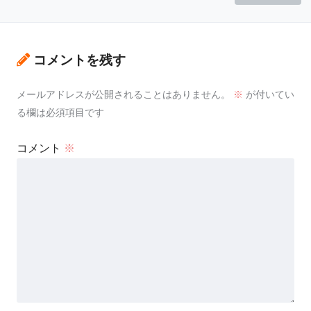
コメントを残す
メールアドレスが公開されることはありません。
※
が付いてい
る欄は必須項目です
コメント
※