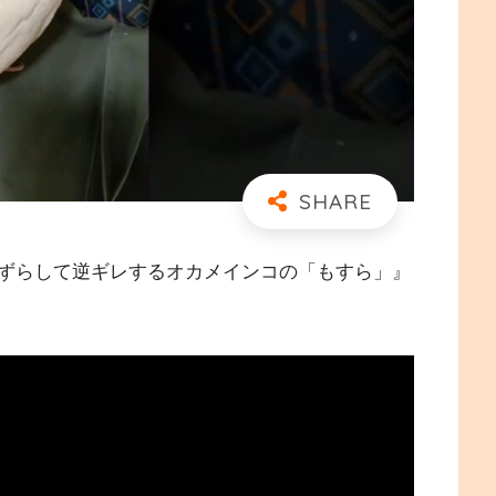
ずらして逆ギレするオカメインコの「もすら」』