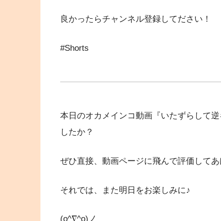
良かったらチャンネル登録してださい！
#Shorts
本日のオカメインコ動画『いたずらして逆
したか？
ぜひ直接、動画ページに飛んで評価してあ
それでは、また明日をお楽しみに♪
(o^∇^o)ノ