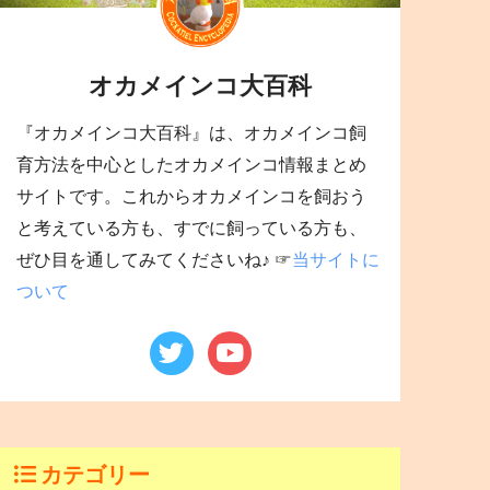
オカメインコ大百科
『オカメインコ大百科』は、オカメインコ飼
育方法を中心としたオカメインコ情報まとめ
サイトです。これからオカメインコを飼おう
と考えている方も、すでに飼っている方も、
ぜひ目を通してみてくださいね♪ ☞
当サイトに
ついて
カテゴリー