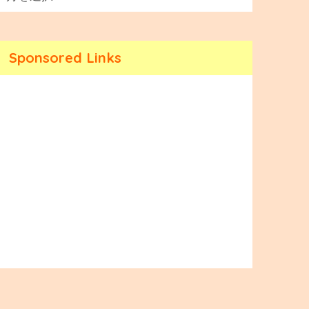
Sponsored Links