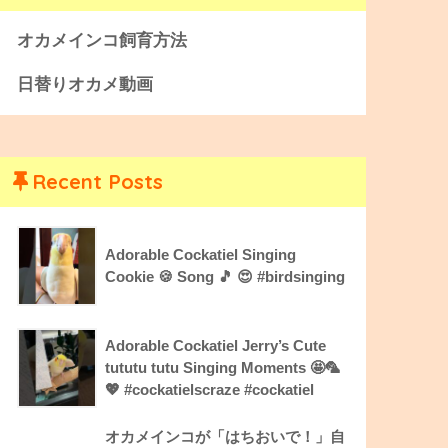
オカメインコ飼育方法
日替りオカメ動画
Recent Posts
Adorable Cockatiel Singing
Cookie 🍪 Song 🎵 😍 #birdsinging
Adorable Cockatiel Jerry’s Cute
tututu tutu Singing Moments 🤩🦜
💖 #cockatielscraze #cockatiel
オカメインコが「はちおいで！」自