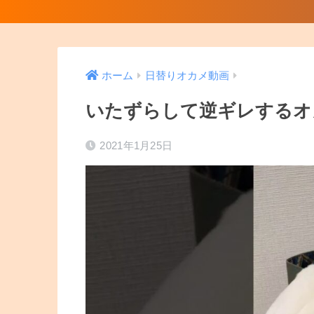
ホーム
日替りオカメ動画
いたずらして逆ギレするオ
2021年1月25日