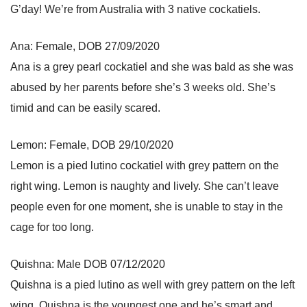
G’day! We’re from Australia with 3 native cockatiels.
Ana: Female, DOB 27/09/2020
Ana is a grey pearl cockatiel and she was bald as she was
abused by her parents before she’s 3 weeks old. She’s
timid and can be easily scared.
Lemon: Female, DOB 29/10/2020
Lemon is a pied lutino cockatiel with grey pattern on the
right wing. Lemon is naughty and lively. She can’t leave
people even for one moment, she is unable to stay in the
cage for too long.
Quishna: Male DOB 07/12/2020
Quishna is a pied lutino as well with grey pattern on the left
wing. Quishna is the youngest one and he’s smart and