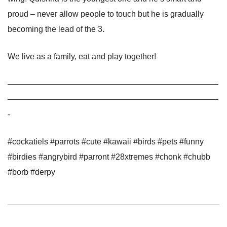
proud – never allow people to touch but he is gradually
becoming the lead of the 3.
We live as a family, eat and play together!
——————————————————————————
——————————————————————————
-
#cockatiels #parrots #cute #kawaii #birds #pets #funny
#birdies #angrybird #parront #28xtremes #chonk #chubb
#borb #derpy