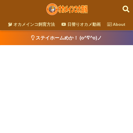
オカメインコ飼育方法
日替りオカメ動画
About
ステイホームめか！ (o^∇^o)ノ