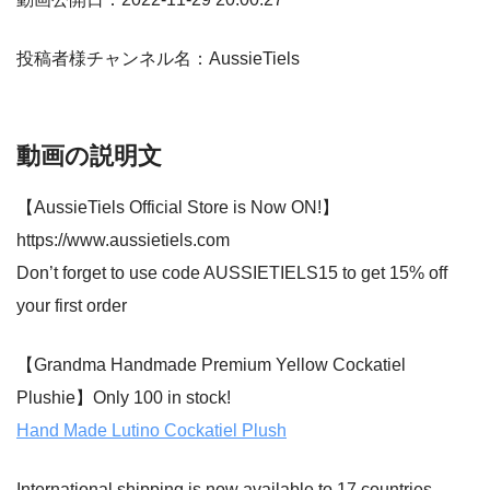
投稿者様チャンネル名：AussieTiels
動画の説明文
【AussieTiels Official Store is Now ON!】
https://www.aussietiels.com
Don’t forget to use code AUSSIETIELS15 to get 15% off
your first order
【Grandma Handmade Premium Yellow Cockatiel
Plushie】Only 100 in stock!
Hand Made Lutino Cockatiel Plush
International shipping is now available to 17 countries