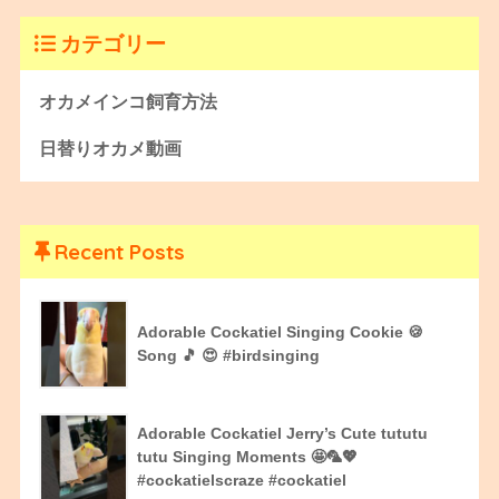
カテゴリー
オカメインコ飼育方法
日替りオカメ動画
Recent Posts
Adorable Cockatiel Singing Cookie 🍪
Song 🎵 😍 #birdsinging
Adorable Cockatiel Jerry’s Cute tututu
tutu Singing Moments 🤩🦜💖
#cockatielscraze #cockatiel