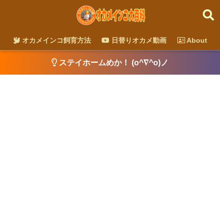
オカメインコ飼育方法
日替りオカメ動画
About
ステイホームめか！ (o^∇^o)ノ