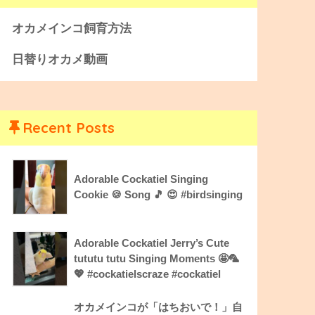
オカメインコ飼育方法
日替りオカメ動画
Recent Posts
Adorable Cockatiel Singing
Cookie 🍪 Song 🎵 😍 #birdsinging
Adorable Cockatiel Jerry’s Cute
tututu tutu Singing Moments 🤩🦜
💖 #cockatielscraze #cockatiel
オカメインコが「はちおいで！」自