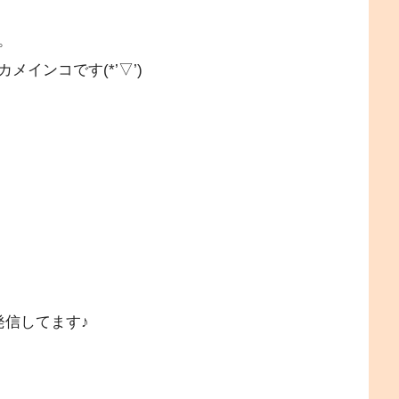
。
インコです(*’▽’)
発信してます♪