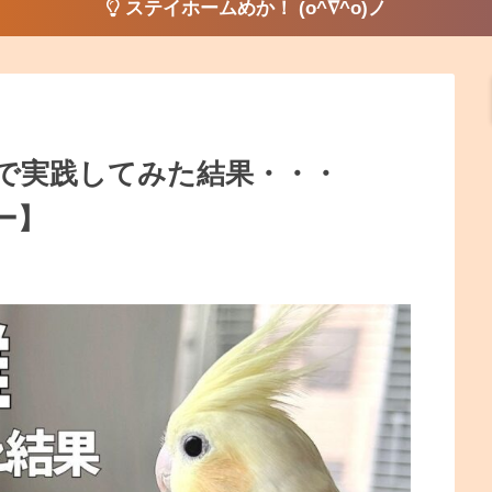
ステイホームめか！ (o^∇^o)ノ
で実践してみた結果・・・
ダー】