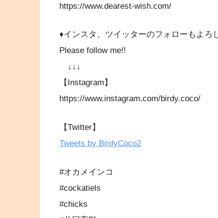
https://www.dearest-wish.com/
♦インスタ、ツイッターのフォローもよろ
Please follow me!!
↓↓↓
【Instagram】
https://www.instagram.com/birdy.coco/
【Twitter】
Tweets by BirdyCoco2
#オカメインコ
#cockatiels
#chicks