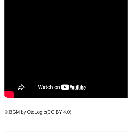
※BGM by OtoLogic(CC BY 4.0)