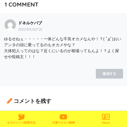
1
COMMENT
ドネルケバブ
2022年5月27日
ゆるせねぇ・・・・・一体どんな不良オカメなんや！？( ﾟдﾟ)おい
アンタの頭に乗ってるのもオカメやな？
大体犯人ってのはな？近くにいるのが相場ってもんよ！？よく探
せや投稿主！！！
返信する
コメントを残す
メールアドレスが公開されることはありません。
※
が付いてい
る欄は必須項目です
オカメインコ飼育方法
日替りオカメ動画
About