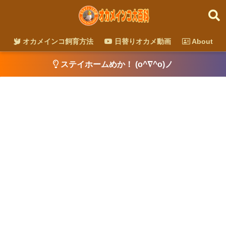
オカメインコ飼育方法
日替りオカメ動画
About
ステイホームめか！ (o^∇^o)ノ