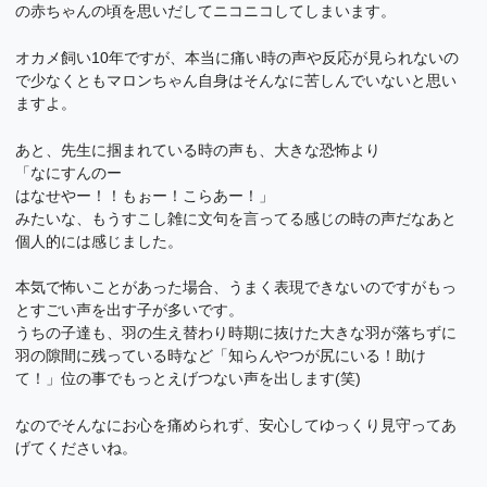
の赤ちゃんの頃を思いだしてニコニコしてしまいます。
オカメ飼い10年ですが、本当に痛い時の声や反応が見られないの
で少なくともマロンちゃん自身はそんなに苦しんでいないと思い
ますよ。
あと、先生に掴まれている時の声も、大きな恐怖より
「なにすんのー
はなせやー！！もぉー！こらあー！」
みたいな、もうすこし雑に文句を言ってる感じの時の声だなあと
個人的には感じました。
本気で怖いことがあった場合、うまく表現できないのですがもっ
とすごい声を出す子が多いです。
うちの子達も、羽の生え替わり時期に抜けた大きな羽が落ちずに
羽の隙間に残っている時など「知らんやつが尻にいる！助け
て！」位の事でもっとえげつない声を出します(笑)
なのでそんなにお心を痛められず、安心してゆっくり見守ってあ
げてくださいね。