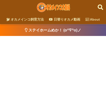
オカメインコ飼育方法
日替りオカメ動画
About
ステイホームめか！ (o^∇^o)ノ