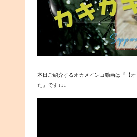
本日ご紹介するオカメインコ動画は『【オ
た』です↓↓↓