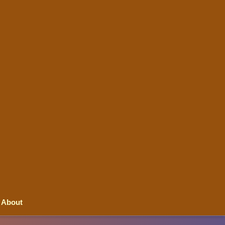
About