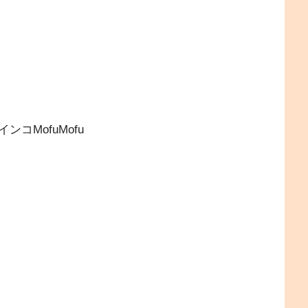
）
コMofuMofu