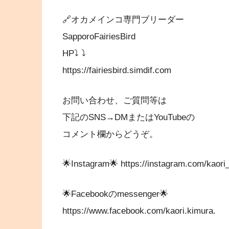
🔗オカメインコ専門ブリーダー
SapporoFairiesBird
HP⤵︎ ⤵︎
https://fairiesbird.simdif.com
お問い合わせ、ご質問等は
下記のSNS→DMまたはYouTubeの
コメント欄からどうぞ。
🌟Instagram🌟 https://instagram.com/kaor
🌟Facebookのmessenger🌟
https://www.facebook.com/kaori.kimura.