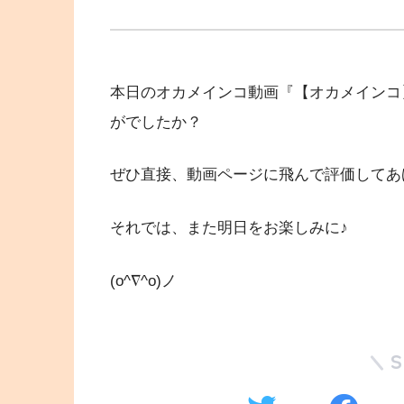
本日のオカメインコ動画『【オカメインコ
がでしたか？
ぜひ直接、動画ページに飛んで評価してあ
それでは、また明日をお楽しみに♪
(o^∇^o)ノ