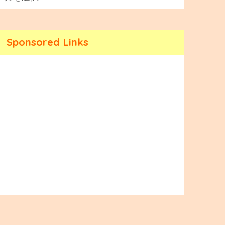
Sponsored Links