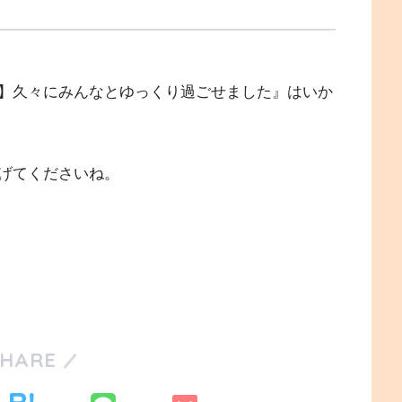
】久々にみんなとゆっくり過ごせました』はいか
げてくださいね。
SHARE