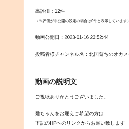
高評価：12件
（※評価が非公開の設定の場合は0件と表示しています
動画公開日：2023-01-16 23:52:44
投稿者様チャンネル名：北国育ちのオカメイン
動画の説明文
ご視聴ありがとうございました。
雛ちゃんをお迎えご希望の方は
下記のHPへのリンクからお願い致します