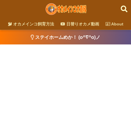
オカメインコ飼育方法
日替りオカメ動画
About
ステイホームめか！ (o^∇^o)ノ