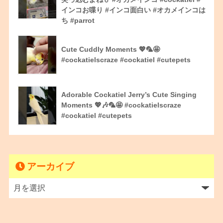
インコお喋り #インコ面白い #オカメインコは
ち #parrot
Cute Cuddly Moments 💖🦜🤩
#cockatielscraze #cockatiel #cutepets
Adorable Cockatiel Jerry’s Cute Singing
Moments 💖🎶🦜🤩 #cockatielscraze
#cockatiel #cutepets
アーカイブ