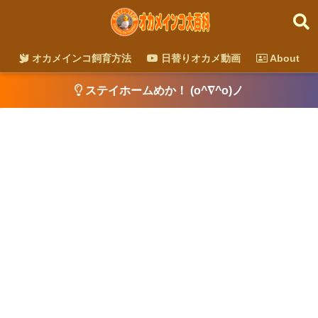
オカメインコ飼育方法
日替りオカメ動画
About
ステイホームめか！ (o^∇^o)ノ