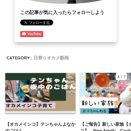
この記事が気に入ったらフォローしよう
YouTube
CATEGORY :
日替りオカメ動画
【オカメインコ】テンちゃんよなか
【ご報告】新しい家族【
のごはん
コ】 New family Cocka