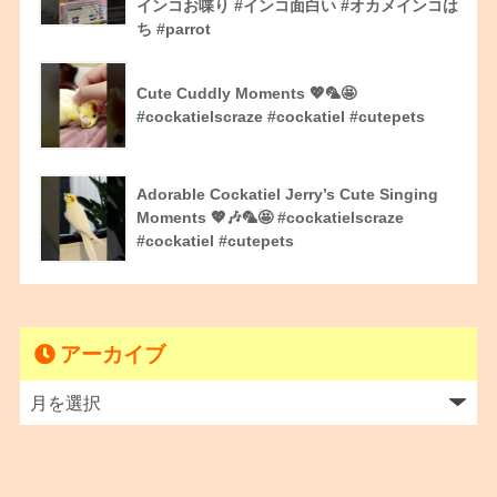
インコお喋り #インコ面白い #オカメインコは
ち #parrot
Cute Cuddly Moments 💖🦜🤩
#cockatielscraze #cockatiel #cutepets
Adorable Cockatiel Jerry’s Cute Singing
Moments 💖🎶🦜🤩 #cockatielscraze
#cockatiel #cutepets
アーカイブ