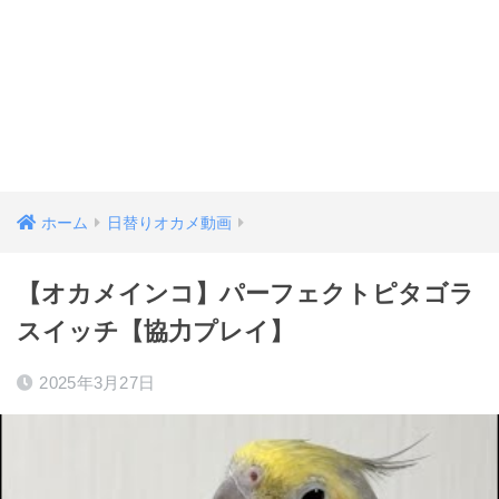
ホーム
日替りオカメ動画
【オカメインコ】パーフェクトピタゴラ
スイッチ【協力プレイ】
2025年3月27日