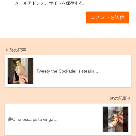
メールアドレス、サイトを保存する。
前の記事
Tweety the Cockatiel is stealin…
次の記事
😅Olha essa psita vingat…