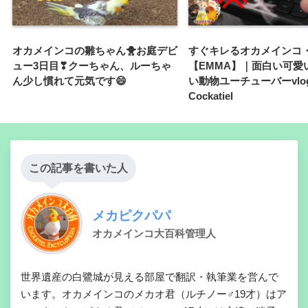
オカメインコの雛ちゃん🐥お庭デビ
すぐキレるオカメインコ
ュー3日目❣クーちゃん、ルーちゃ
【EMMA】｜面白い可愛
ん少し慣れて元気です😄
い動物ユーチューバーvlog
Cockatiel
この記事を書いた人
メカピクパパ
オカメインコ大百科管理人
世界遺産の白鷺城が見える部屋で翻訳・執筆業を営んで
います。オカメインコのメカオ君（ルチノー♂19才）はア