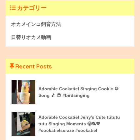
カテゴリー
オカメインコ飼育方法
日替りオカメ動画
Recent Posts
Adorable Cockatiel Singing Cookie 🍪
Song 🎵 😍 #birdsinging
Adorable Cockatiel Jerry’s Cute tututu
tutu Singing Moments 🤩🦜💖
#cockatielscraze #cockatiel